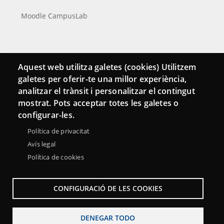
Moodle CampusLab
Conecta
Aquest web utilitza galetes (cookies) Utilitzem
galetes per oferir-te una millor experiència,
Contacto
analitzar el trànsit i personalitzar el contingut
Hemeroteca
mostrat. Pots acceptar totes les galetes o
configurar-les.
Política de privacitat
Avís legal
Política de cookies
CONFIGURACIÓ DE LES COOKIES
DENEGAR TODO