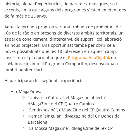
història, plena d’experiències, de paraules, músiques, so i
accents, en la que alguns dels programes s’estan emetent des
de fa més de 25 anys.
Aquesta jornada proposa ser una trobada de
promotors de
l’ús de la ràdio en presons
de diversos àmbits territorials, un
espai de coneixement, d’intercanvi, de suport i col·laboració
en nous projectes. Una oportunitat també per obrir-se a
noves possibilitats que les TIC ofereixen en aquest camp,
inserit en el pla formatiu que el
Programa AlfaDigital
, en
col·laboració amb el Programa Compartim, desenvolupa a
l’àmbit penitenciari.
Hi participaran les següents experiències:
dMagaZines:
"Universo Cultural, el Magazine abierto",
dMagaZine del CP Quatre Camins
“Sentir-nos bé”, dMagaZine del CP Quatre Camins
“Femení singular”, dMagaZine del CP Dones de
Barcelona
“La Mosca MagaZine”, dMagaZine de l’ex CP