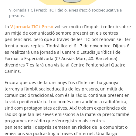
V Jornada TIC i Presó: TIC i Ràdio, eines d’acció socioeducativa a
presons
.
La
V Jornada TIC i Presó
vol ser motiu d’impuls i reflexió sobre
un mitjà de comunicació sempre present en els
centres
penitenciaris
, però que a través de les TIC pot renovar-se i fer
front a nous reptes. Tindrà lloc el 6 i 7 de novembre. Dijous 6
es realitzarà una jornada al Centre d'Estudis Jurídics i de
Formació Especialitzada (C/ Ausiàs Marc, 40. Barcelona) i
divendres 7 es farà una visita al Centre Penitenciari Quatre
Camins.
Encara que des de fa uns anys l’ús d’Internet ha guanyat
terreny a l’
àmbit socioeducatiu de les presons
, un mitjà de
comunicació tradicional, com és la
ràdio
, continua present en
la vida penitenciària. I no només com audiència radiofònica,
sinó com protagonistes actives. Així trobem experiències de
ràdios que fan les seves emissions a la mateixa presó; també
programes de ràdio que s’enregistren als centres
penitenciaris i després s’emeten en ràdios de la comunitat o
emissions via
podcasting
a través d’Internet. Una llarga