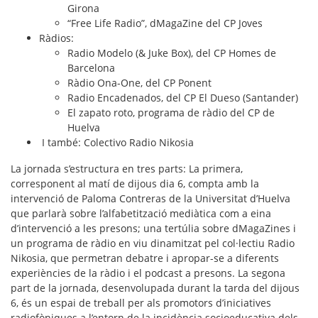
Girona
“Free Life Radio”, dMagaZine del CP Joves
Ràdios:
Radio Modelo (& Juke Box), del CP Homes de
Barcelona
Ràdio Ona-One, del CP Ponent
Radio Encadenados, del CP El Dueso (Santander)
El zapato roto, programa de ràdio del CP de
Huelva
I també: Colectivo Radio Nikosia
La jornada s’estructura en tres parts: La primera,
corresponent al matí de dijous dia 6, compta amb la
intervenció de Paloma Contreras de la Universitat d’Huelva
que parlarà sobre l’
alfabetització mediàtica
com a
eina
d’intervenció
a les presons; una tertúlia sobre dMagaZines i
un programa de ràdio en viu dinamitzat pel col·lectiu Radio
Nikosia, que permetran debatre i apropar-se a diferents
experiències de la ràdio i el podcast a presons. La segona
part de la jornada, desenvolupada durant la tarda del dijous
6, és un
espai de treball
per als promotors d’iniciatives
radiofòniques a l’entorn de la
incidència socioeducativa
dels