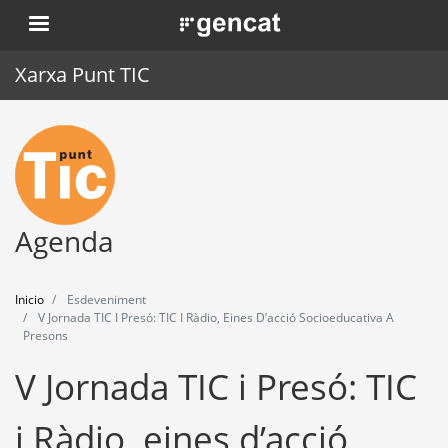
Pasar
. Obre en una nova finestra.
al
contenido
Xarxa Punt TIC
principal
Inicio
Punt TIC
Actualidad
Agenda
Agenda
Inicio
Esdeveniment
Formación
V Jornada TIC I Presó: TIC I Ràdio, Eines D’acció Socioeducativa A
Presons
Herramientas
V Jornada TIC i Presó: TIC
i Ràdio, eines d’acció