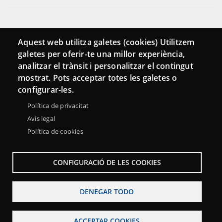
Conecta
Aquest web utilitza galetes (cookies) Utilitzem
galetes per oferir-te una millor experiència,
Contacto
analitzar el trànsit i personalitzar el contingut
Hemeroteca
mostrat. Pots acceptar totes les galetes o
configurar-les.
Política de privacitat
Avís legal
Política de cookies
CONFIGURACIÓ DE LES COOKIES
DENEGAR TODO
Menu
Sobre la Red Punt TIC
Aviso legal
Accesibilidad
ACCEPTAR COOKIES