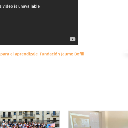
 para el aprendizaje
,
Fundación Jaume Bofill