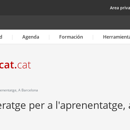
Pasar
top
Area priv
al
contenido
principal
d
Agenda
Formación
Herramient
renentatge, A Barcelona
eratge per a l'aprenentatge, 