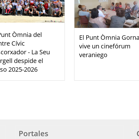
Punt Òmnia del
El Punt Òmnia Gorna
tre Cívic
vive un cinefórum
scorxador - La Seu
veraniego
rgell despide el
rso 2025-2026
Portales