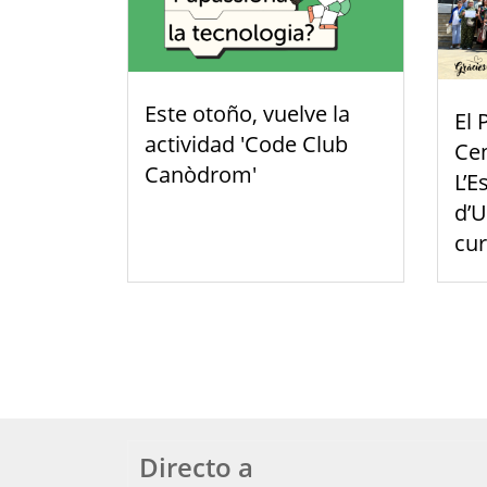
Este otoño, vuelve la
El 
actividad 'Code Club
Cen
Canòdrom'
L’E
d’U
cu
Directo a