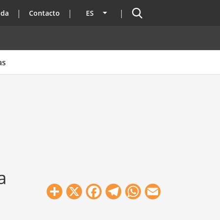
Buscador
ada
Contacto
ES
Lista adicional de acciones
as
a
Share
X
Facebook
Telegram
WhatsApp
Email