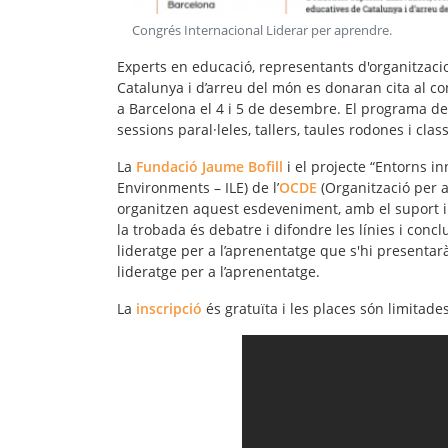
Congrés Internacional Liderar per aprendre
.
Experts en educació, representants d'organitzaci
Catalunya i d’arreu del món es donaran cita al co
a Barcelona el 4 i 5 de desembre. El programa de
sessions paral·leles, tallers, taules rodones i clas
La
Fundació Jaume Bofill
i el projecte “Entorns i
Environments – ILE) de l’
OCDE
(Organització per 
organitzen aquest esdeveniment, amb el suport i
la trobada és debatre i difondre les línies i conc
lideratge per a l’aprenentatge que s'hi presentarà,
lideratge per a l’aprenentatge
.
La
inscripció
és gratuïta i les places són limitad