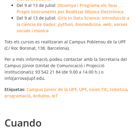
Del 9 al 13 de juliol:
Dissenya i Programa els Teus
Propis Instruments per Realitzar Música Electrònica
Del 9 al 13 de juliol:
Girls in Data Science: introducció a
la ciència de dades: python, biomedicina, web, xarxes
socials i música
Tots els cursos es realitzaran al Campus Poblenou de la UPF
(C/ Roc Boronat, 138. Barcelona).
Per a més informació, podeu contactar amb la Secretaria del
Campus Júnior (Unitat de Comunicació i Projecció
Institucionals): 93 542 21 84 (de 9.00 a 14.00 h.) o
info[arrova]upf.edu.
Etiquetas:
Campus Júnior de la UPF
,
UPF
,
noies TIC
,
robòtica
,
programació
,
Arduino
,
IoT
Cuando