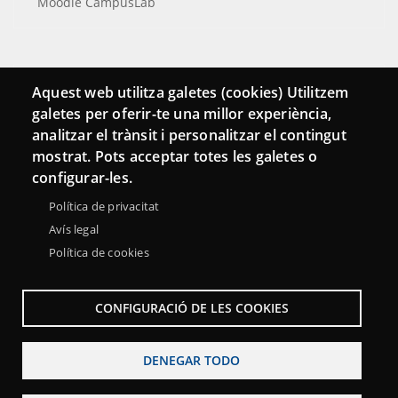
Moodle CampusLab
Conecta
Aquest web utilitza galetes (cookies) Utilitzem
galetes per oferir-te una millor experiència,
Contacto
analitzar el trànsit i personalitzar el contingut
Hemeroteca
mostrat. Pots acceptar totes les galetes o
configurar-les.
Política de privacitat
Avís legal
Política de cookies
CONFIGURACIÓ DE LES COOKIES
DENEGAR TODO
Menu
Sobre la Red Punt TIC
Aviso legal
Accesibilidad