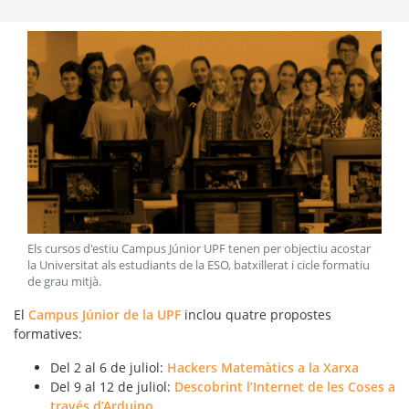
Els cursos d'estiu Campus Júnior UPF tenen per objectiu acostar
la Universitat als estudiants de la ESO, batxillerat i cicle formatiu
de grau mitjà
.
El
Campus Júnior de la UPF
inclou quatre propostes
formatives:
Del 2 al 6 de juliol:
Hackers Matemàtics a la Xarxa
Del 9 al 12 de juliol:
Descobrint l’Internet de les Coses a
través d’Arduino