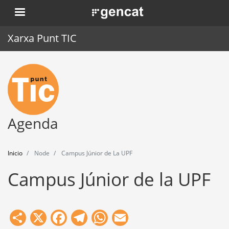
Pasar
. Obre en una nova finestra.
al
contenido
Xarxa Punt TIC
principal
Inicio
Punt TIC
Actualidad
Agenda
Agenda
Inicio
Node
Campus Júnior de La UPF
Formación
Campus Júnior de la UPF
Herramientas
Share
X
Facebook
Telegram
WhatsApp
Email