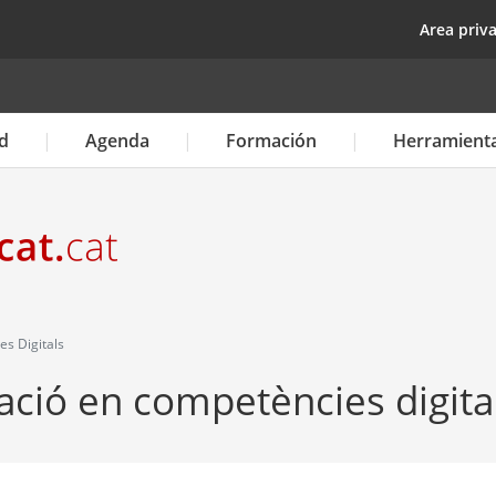
Pasar
top
Area priv
al
contenido
principal
d
Agenda
Formación
Herramient
s Digitals
ació en competències digita