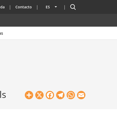
Buscador
ada
Contacto
ES
Lista adicional de acciones
as
ls
Share
X
Facebook
Telegram
WhatsApp
Email