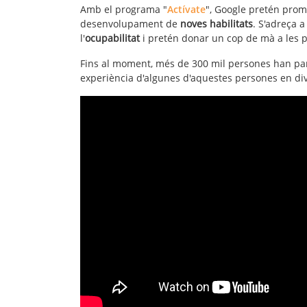
Amb el programa "
Actívate
", Google pretén prom
desenvolupa
ment de
noves
habilitats
.
S'adreça a 
l'
ocupabilitat
i pretén donar un cop de mà a les 
Fins al moment, més de 300 mil persones han part
experiència d'algunes d'aquestes persones en div