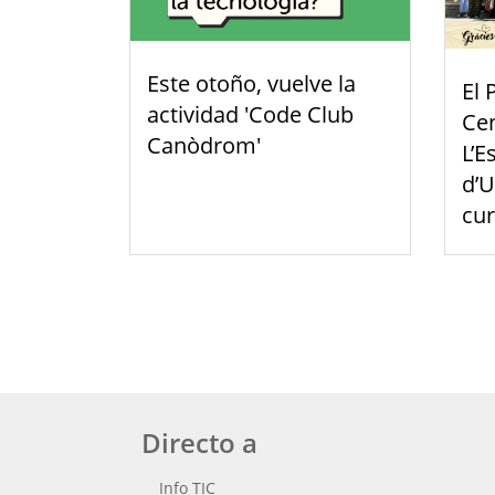
Este otoño, vuelve la
El 
actividad 'Code Club
Cen
Canòdrom'
L’E
d’U
cu
Directo a
Info TIC