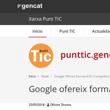
. Obre en una nova finestra.
Xarxa Punt TIC
Inicio
Punt TIC
Actualida
Inicio
Node
Google Ofereix Formació En Competèncie
Google ofereix form
25/05/2018
-
Oficina Tècnica