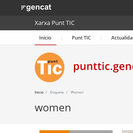
. Obre en una nova finestra.
Xarxa Punt TIC
Inicio
Punt TIC
Actualida
Inicio
Etiqueta
Women
women