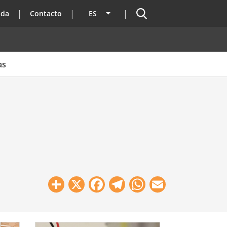
Buscador
ada
Contacto
ES
Lista adicional de acciones
as
Share
X
Facebook
Telegram
WhatsApp
Email