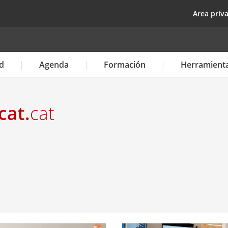
Pasar
top
Area priv
al
contenido
principal
d
Agenda
Formación
Herramient