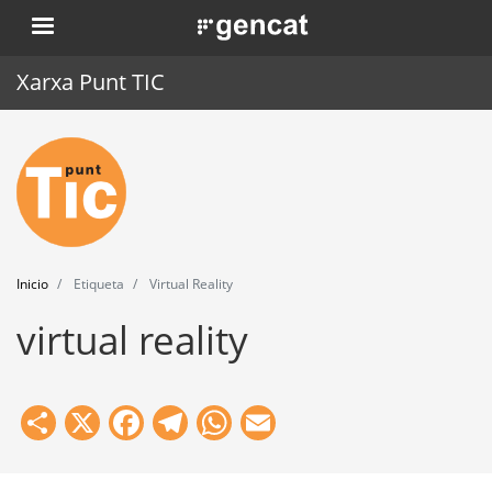
Pasar
. Obre en una nova finestra.
al
contenido
Xarxa Punt TIC
principal
Inicio
Punt TIC
Actualidad
Inicio
Etiqueta
Virtual Reality
Agenda
virtual reality
Formación
Herramientas
Share
X
Facebook
Telegram
WhatsApp
Email