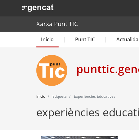
. Obre en una nova finestra.
Xarxa Punt TIC
Inicio
Punt TIC
Actualida
Inicio
Etiqueta
Experiències Educatives
experiències educat