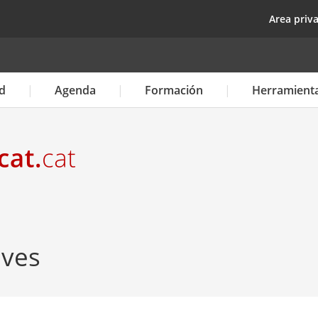
Pasar
top
Area priv
al
contenido
principal
d
Agenda
Formación
Herramient
ives