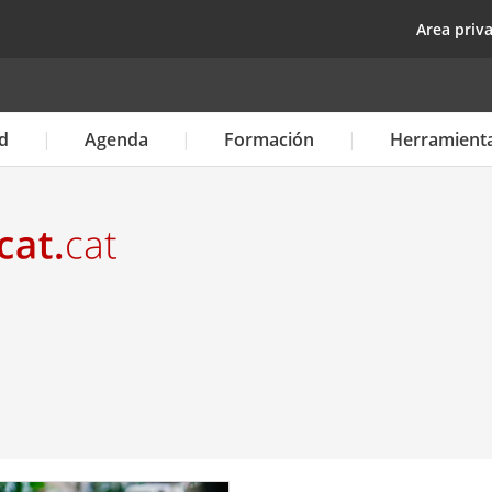
Pasar
top
Area priv
al
contenido
principal
d
Agenda
Formación
Herramient