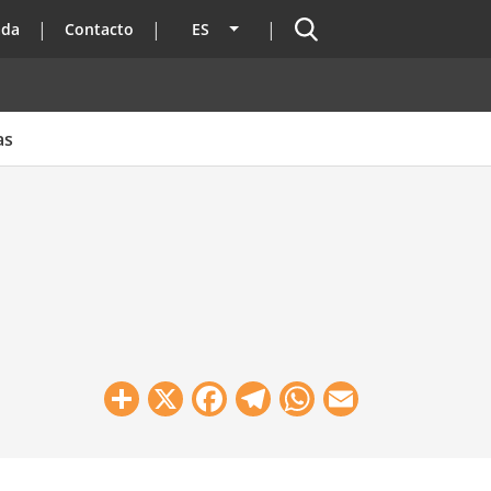
Buscador
ada
Contacto
ES
Lista adicional de acciones
as
Share
X
Facebook
Telegram
WhatsApp
Email