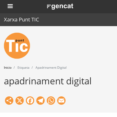
Pasar
. Obre en una nova finestra.
al
contenido
Xarxa Punt TIC
principal
Inicio
Punt TIC
Actualidad
Inicio
Etiqueta
Apadrinament Digital
Agenda
apadrinament digital
Formación
Herramientas
Share
X
Facebook
Telegram
WhatsApp
Email