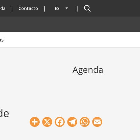
Buscador
ada
Contacto
ES
Lista adicional de acciones
as
Agenda
de
Share
X
Facebook
Telegram
WhatsApp
Email