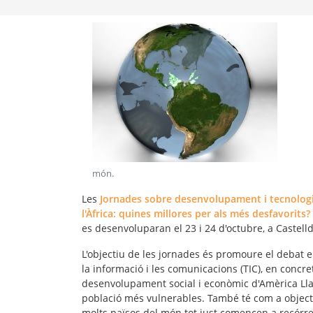
món
.
Les
Jornades sobre desenvolupament i tecnologies
l'Àfrica: quines millores per als més desfavorits?
es desenvoluparan el 23 i 24 d'octubre, a Castelld
L'objectiu de les jornades és promoure el debat e
la informació i les comunicacions (TIC), en concret
desenvolupament social i econòmic d'Amèrica Llat
població més vulnerables. També té com a object
molts països del món tot just comencen a recórre