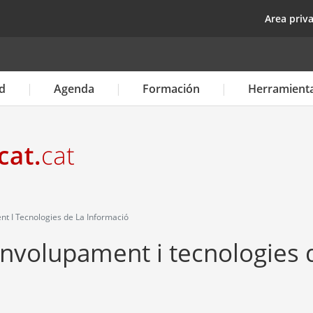
Pasar
top
Area priv
al
contenido
principal
d
Agenda
Formación
Herramient
 I Tecnologies de La Informació
nvolupament i tecnologies 