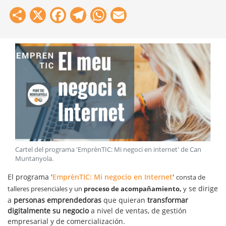
Share
X
Facebook
Telegram
WhatsApp
Email
Cartel del programa 'EmprènTIC: Mi negoci en internet' de Can
Muntanyola
.
El programa '
EmprènTIC: Mi negocio en Internet
'
consta de
se dirige
talleres presenciales y un
proceso de acompañamiento,
y
a
personas emprendedoras
que quieran
transformar
digitalmente su negocio
a nivel de ventas, de gestión
empresarial y de comercialización.