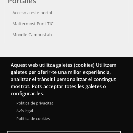
Portales
Acceso a este portal
Mattermost Punt TIC
Moodle CampusLab
Conecta
Aquest web utilitza galetes (cookies) Utilitzem
galetes per oferir-te una millor experiència,
Contacto
analitzar el trànsit i personalitzar el contingut
Hemeroteca
mostrat. Pots acceptar totes les galetes o
configurar-les.
Política de privacitat
Avís legal
Política de cookies