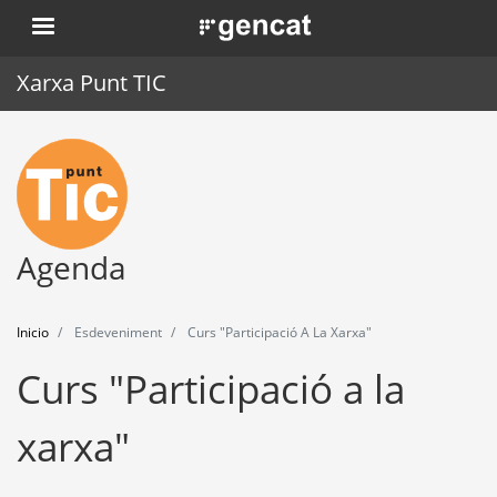
Pasar
. Obre en una nova finestra.
al
contenido
Xarxa Punt TIC
principal
Inicio
Punt TIC
Actualidad
Agenda
Agenda
Inicio
Esdeveniment
Curs "Participació A La Xarxa"
Formación
Curs "Participació a la
Herramientas
xarxa"