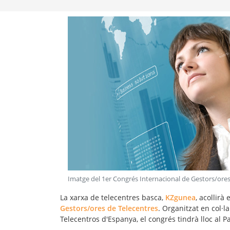
Imatge del 1er Congrés Internacional de Gestors/ores
La xarxa de telecentres basca,
KZgunea
, acollirà 
Gestors/ores de Telecentres
. Organitzat en col·
Telecentros d'Espanya, el congrés tindrà lloc al P