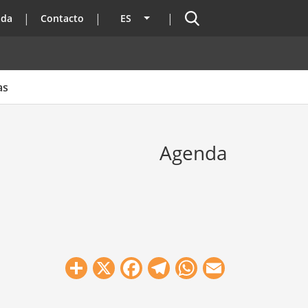
Buscador
ada
Contacto
ES
Lista adicional de acciones
as
Agenda
Share
X
Facebook
Telegram
WhatsApp
Email