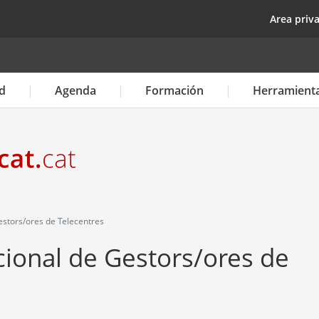
Pasar
top
Area priv
al
contenido
principal
d
Agenda
Formación
Herramient
estors/ores de Telecentres
cional de Gestors/ores de