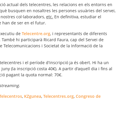
ció actual dels telecentres, les relacions en els entorns en
 què busquen en nosaltres les persones usuàries del servei,
s nostres col·laboradors,
etc.
En definitiva, estudiar el
e han de ser en el futur.
executiu de
Telecentre.org
, i representants de diferents
 També hi participarà Ricard Faura, cap del Servei de
e Telecomunicacions i Societat de la Informació de la
elecentres i el període d'inscripció ja és obert. Hi ha un
juny (la inscripció costa 40€). A partir d'aquell dia i fins al
ció pagant la quota normal: 70€.
streaming
.
Telecentros
,
KZgunea
,
Telecentres.org
,
Congreso de