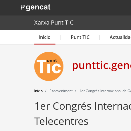
. Obre en una nova finestra.
Xarxa Punt TIC
Inicio
Punt TIC
Actualida
Inicio
Esdeveniment
1er Congrés Internacional de G
1er Congrés Interna
Telecentres