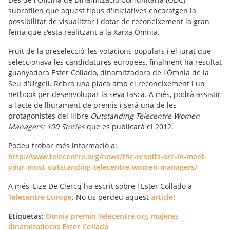
subratllen que aquest tipus d'iniciatives encoratgen la
possibilitat de visualitzar i dotar de reconeixement la gran
feina que s'esta realitzant a la Xarxa Òmnia.
Fruit de la preselecció, les votacions populars i el jurat que
seleccionava les candidatures europees, finalment ha resultat
guanyadora Ester Collado, dinamitzadora de l'Òmnia de la
Seu d'Urgell. Rebrà una placa amb el reconeixement i un
netbook per desenvolupar la seva tasca. A més, podrà assistir
a l'acte de lliurament de premis i serà una de les
protagonistes del llibre
Outstanding Telecentre Women
Managers: 100 Stories
que es publicarà el 2012.
Podeu trobar més informació a:
http://www.telecentre.org/news/the-results-are-in-meet-
your-most-outstanding-telecentre-women-managers/
A més, Lize De Clercq ha escrit sobre l'Ester Collado a
Telecentre Europe
. No us perdeu aquest
article
!
Etiquetas:
Omnia
premio
Telecentre.org
mujeres
dinamizadoras
Ester Collado