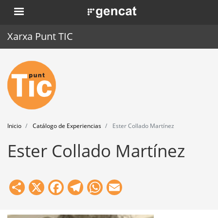
Pasar
. Obre en una nova finestra.
al
contenido
Xarxa Punt TIC
principal
Inicio
Punt TIC
Actualidad
Inicio
Catálogo de Experiencias
Ester Collado Martínez
Agenda
Ester Collado Martínez
Formación
Herramientas
Share
X
Facebook
Telegram
WhatsApp
Email