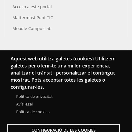
Acceso a este portal
Mattermost Punt TIC
Moodle CampusLab
Conecta
Aquest web utilitza galetes (cookies) Utilitzem
galetes per oferir-te una millor experiència,
Contacto
analitzar el trànsit i personalitzar el contingut
Hemeroteca
mostrat. Pots acceptar totes les galetes o
configurar-les.
Política de privacitat
Avís legal
Política de cookies
CONFIGURACIÓ DE LES COOKIES