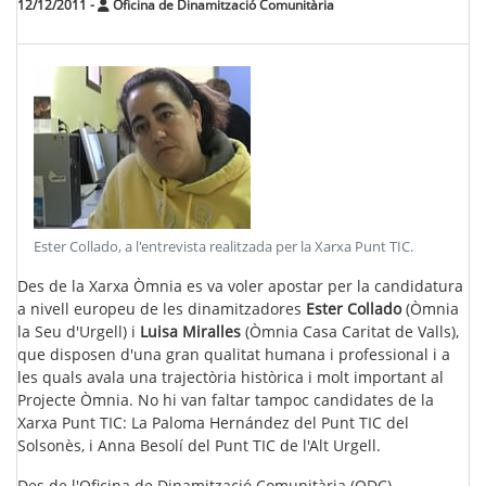
12/12/2011
-
Oficina de Dinamització Comunitària
Ester Collado, a l'entrevista realitzada per la Xarxa Punt TIC
.
Des de la Xarxa Òmnia es va voler apostar per la candidatura
a nivell europeu de les dinamitzadores
Ester Collado
(Òmnia
la Seu d'Urgell) i
Luisa Miralles
(Òmnia Casa Caritat de Valls),
que disposen d'una gran qualitat humana i professional i a
les quals avala una trajectòria històrica i molt important al
Projecte Òmnia. No hi van faltar tampoc candidates de la
Xarxa Punt TIC: La
Paloma Hernández
del Punt TIC del
Solsonès, i
Anna Besolí
del Punt TIC de l'Alt Urgell.
Des de l'Oficina de Dinamització Comunitària (ODC)