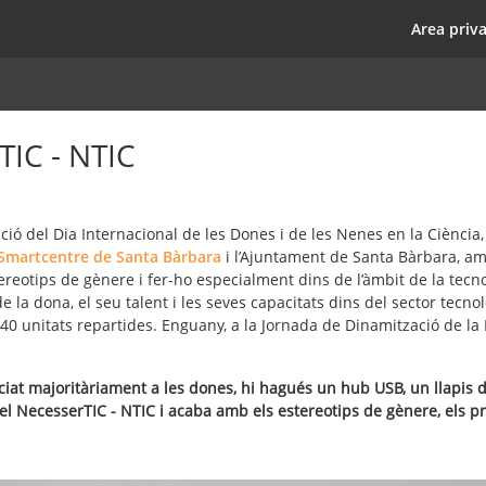
Pasar
top
Area priv
al
contenido
principal
TIC - NTIC
ació del Dia Internacional de les Dones i de les Nenes en la Ciència
 Smartcentre de Santa Bàrbara
i l’Ajuntament de Santa Bàrbara, amb
tereotips de gènere i fer-ho especialment dins de l’àmbit de la tecn
 de la dona, el seu talent i les seves capacitats dins del sector tecn
40 unitats repartides. Enguany, a la Jornada de Dinamització de la
ciat majoritàriament a les dones, hi hagués un hub USB, un llapis 
 el NecesserTIC - NTIC i acaba amb els estereotips de gènere, els pre