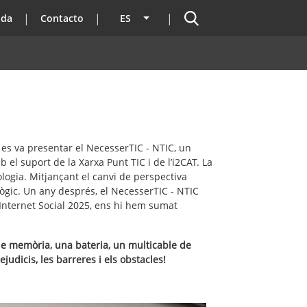
Buscador
ada
Contacto
ES
Lista adicional de acciones
, es va presentar el NecesserTIC - NTIC, un
 el suport de la Xarxa Punt TIC i de l’i2CAT. La
ologia. Mitjançant el canvi de perspectiva
ològic. Un any després, el NecesserTIC - NTIC
 Internet Social 2025, ens hi hem sumat
de memòria, una bateria, un multicable de
judicis, les barreres i els obstacles!