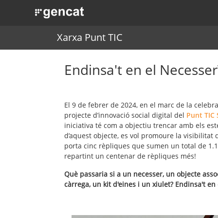
. Obre en una nova finestra.
Xarxa Punt TIC
Endinsa't en el Necesser
El 9 de febrer de 2024, en el marc de la celebr
projecte d’innovació social digital del
Punt TIC
iniciativa té com a objectiu trencar amb els es
d’aquest objecte, es vol promoure la visibilitat
porta cinc rèpliques que sumen un total de 1.1
repartint un centenar de rèpliques més!
Què passaria si a un necesser, un objecte asso
càrrega, un kit d'eines i un xiulet? Endinsa't en