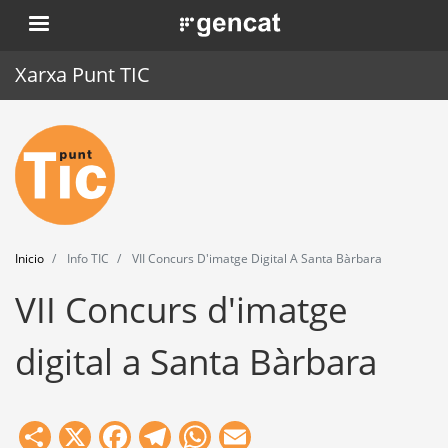
Pasar
. Obre en una nova finestra.
al
contenido
Xarxa Punt TIC
principal
Inicio
Punt TIC
Actualidad
Inicio
Info TIC
VII Concurs D'imatge Digital A Santa Bàrbara
Agenda
VII Concurs d'imatge
Formación
digital a Santa Bàrbara
Herramientas
Share
X
Facebook
Telegram
WhatsApp
Email