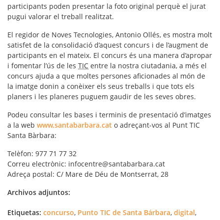
participants poden presentar la foto original perquè el jurat
pugui valorar el treball realitzat.
El regidor de Noves Tecnologies, Antonio Ollés, es mostra molt
satisfet de la consolidació d’aquest concurs i de l’augment de
participants en el mateix. El concurs és una
manera d’apropar
i fomentar l’ús de les
TIC
entre la nostra ciutadania, a més el
concurs ajuda a que moltes persones aficionades al món de
la imatge donin a conèixer els seus treballs i que tots els
planers i les planeres puguem gaudir de les seves obres.
Podeu consultar les bases i terminis de presentació d’imatges
a la web
www.santabarbara.cat
o adreçant-vos al Punt TIC
Santa Bàrbara:
Telèfon: 977 71 77 32
Correu electrònic: infocentre@santabarbara.cat
Adreça postal: C/ Mare de Déu de Montserrat, 28
Archivos adjuntos:
Etiquetas:
concurso
,
Punto TIC de Santa Bárbara
,
digital
,