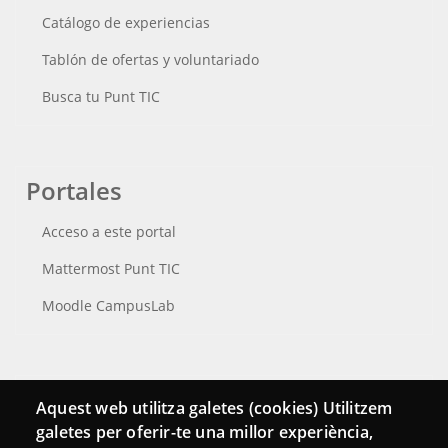
Catálogo de experiencias
Tablón de ofertas y voluntariado
Busca tu Punt TIC
Portales
Acceso a este portal
Mattermost Punt TIC
Moodle CampusLab
Conecta
Aquest web utilitza galetes (cookies) Utilitzem
galetes per oferir-te una millor experiència,
Contacto