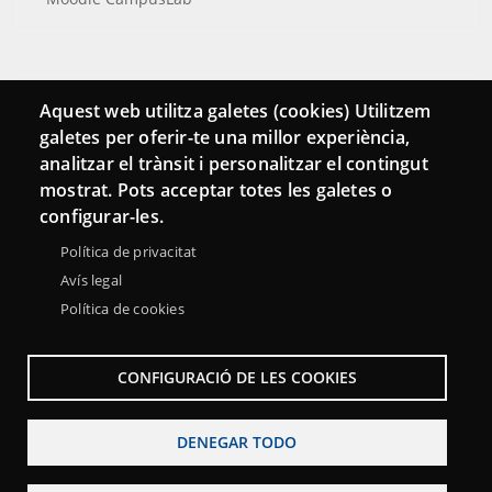
Conecta
Aquest web utilitza galetes (cookies) Utilitzem
galetes per oferir-te una millor experiència,
Contacto
analitzar el trànsit i personalitzar el contingut
Hemeroteca
mostrat. Pots acceptar totes les galetes o
configurar-les.
Política de privacitat
Avís legal
Política de cookies
CONFIGURACIÓ DE LES COOKIES
DENEGAR TODO
Menu
Sobre la Red Punt TIC
Aviso legal
Accesibilidad