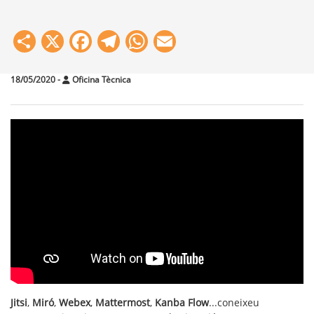
Share
X
Facebook
Telegram
WhatsApp
Email
18/05/2020
-
Oficina Tècnica
Jitsi
,
Miró
,
Webex
,
Mattermost
,
Kanba Flow
...coneixeu