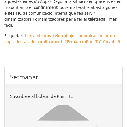
aquestes eines i/o Apps? Degut a la situació en que ens estem
trobant amb el
confinament
, posem al vostre abast algunes
eines TIC
de comunicació interna
que feu servir
dinamitzadors i dinamitzadores per a fer el
teletreball
més
fàcil.
Etiquetas:
herramientas
,
teletrabajo
,
comunicación interna
,
apps
,
destacado
,
confinament
,
#FemXarxaPuntTIC
,
Covid-19
Setmanari
Suscríbete al boletín de Punt TIC