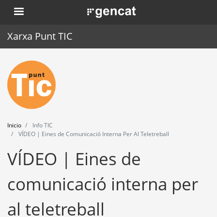
Pasar
. Obre en una nova finestra.
al
contenido
Xarxa Punt TIC
principal
Inicio
Punt TIC
Actualidad
Inicio
Info TIC
Agenda
VÍDEO | Eines de Comunicació Interna Per Al Teletreball
VÍDEO | Eines de
Formación
Herramientas
comunicació interna per
al teletreball