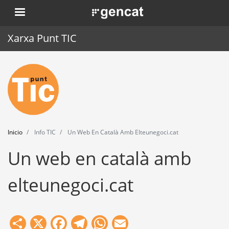
Pasar
. Obre en una nova finestra.
al
contenido
Xarxa Punt TIC
principal
Inicio
Punt TIC
Actualidad
Inicio
Info TIC
Un Web En Català Amb Elteunegoci.cat
Agenda
Un web en català amb
Formación
elteunegoci.cat
Herramientas
Share
X
Facebook
Telegram
WhatsApp
Email