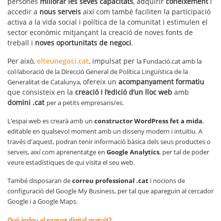
persones
millorar les seves capacitats
, adquirir
coneixement
i
accedir a
nous serveis
així com també faciliten la participació
activa a la vida social i política de la comunitat i estimulen el
sector econòmic mitjançant la creació de noves fonts de
treball i
noves oportunitats de negoci
.
Per això,
e
lteunegoci.cat
, impulsat per
la Fundació.cat amb la
col·laboració de la Direcció General de Política Lingüística de la
ofereix un
acompanyament formatiu
Generalitat de Catalunya,
que consisteix en la
creació i l’edició d’un lloc web
amb
domini .cat
per a petits empresaris/es.
L’espai web es crearà amb un
constructor
WordPress fet a mida
,
editable en qualsevol moment amb un disseny modern i intuïtiu.
A
través d'aquest, podran tenir informació bàsica dels seus productes o
serveis, així com aprenentatge en
Google Analytics
, per tal de poder
veure estadístiques de qui visita el seu web.
També disposaran de
correu professional .cat
i nocions de
configuració del Google My Business, per tal que apareguin al cercador
Google i a Google Maps.
Què inclou el paquet digital gratuït?