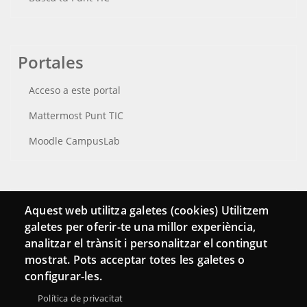
Portales
Acceso a este portal
Mattermost Punt TIC
Moodle CampusLab
Conecta
Aquest web utilitza galetes (cookies) Utilitzem
galetes per oferir-te una millor experiència,
Contacto
analitzar el trànsit i personalitzar el contingut
Hemeroteca
mostrat. Pots acceptar totes les galetes o
configurar-les.
Política de privacitat