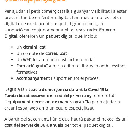
Per ajudar al petit comerç català a guanyar visibilitat i a estar
present també en l’entorn digital, fent més petita l’escletxa
digital que existeix entre el petit i gran comerç, la
Fundació.cat, conjuntament amb el registrador
Entorno
Digital
, ofereixen un
paquet digital
que inclou:
Un
domini .cat
Un compte de
correu .cat
Un
web
fet amb un constructor a mida
Formació gratuïta
per a editar el lloc web amb sessions
formatives
Acompanyament
i suport en tot el procés
Degut a la
situació d'emergència
durant la Covid-19
la
ofereix tot
Fundació.cat assumeix el cost del primer any
i
l’
equipament necessari de manera gratuïta
per a ajudar a
crear l'espai web amb un equip especialitzat.
A partir del segon any, l'únic que haurà pagar el negoci és un
cost del servei de 36 € anuals
per tot el paquet digital.