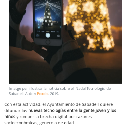
Imatge per il·lustrar la notícia sobre el 'Nadal Tecnològic' de
Sabadell
. Autor:
Pexels
.
2019
.
Con esta actividad, el Ayuntamiento de Sabadell quiere
difundir las
nuevas tecnologías entre la gente joven
y los
niños
y romper la brecha digital por razones
socioeconómicas, género o de edad.