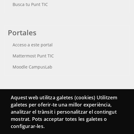
Busca tu Punt TIC
Portales
Acceso a este portal
Mattermost Punt TIC
Moodle CampusLab
Conecta
Aquest web utilitza galetes (cookies) Utilitzem
galetes per oferir-te una millor experiència,
Contacto
analitzar el trànsit i personalitzar el contingut
Hemeroteca
mostrat. Pots acceptar totes les galetes o
configurar-les.