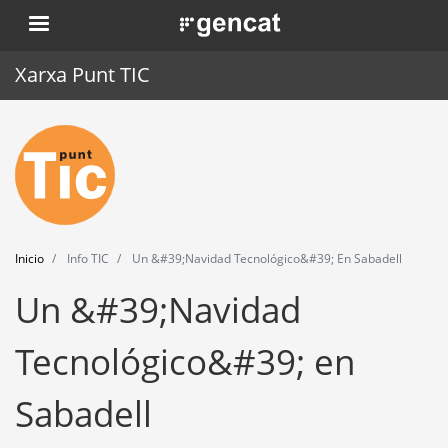
Pasar
. Obre en una nova finestra.
al
contenido
Xarxa Punt TIC
principal
Inicio
Punt TIC
Actualidad
Inicio
Info TIC
Un &#39;Navidad Tecnológico&#39; En Sabadell
Agenda
Un &#39;Navidad
Formación
Tecnológico&#39; en
Herramientas
Sabadell