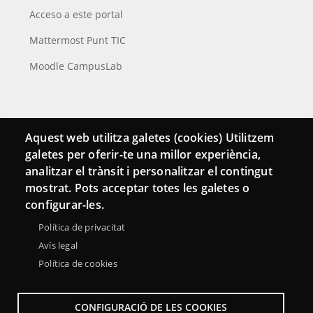
Acceso a este portal
Mattermost Punt TIC
Moodle CampusLab
Conecta
Aquest web utilitza galetes (cookies) Utilitzem
galetes per oferir-te una millor experiència,
Contacto
analitzar el trànsit i personalitzar el contingut
Hemeroteca
mostrat. Pots acceptar totes les galetes o
configurar-les.
Política de privacitat
Avís legal
Política de cookies
CONFIGURACIÓ DE LES COOKIES