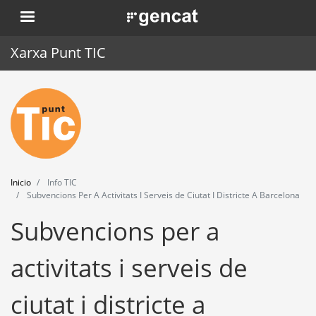
Pasar
. Obre en una nova finestra.
al
contenido
Xarxa Punt TIC
principal
Inicio
Punt TIC
Actualidad
Inicio
Info TIC
Agenda
Subvencions Per A Activitats I Serveis de Ciutat I Districte A Barcelona
Subvencions per a
Formación
Herramientas
activitats i serveis de
ciutat i districte a