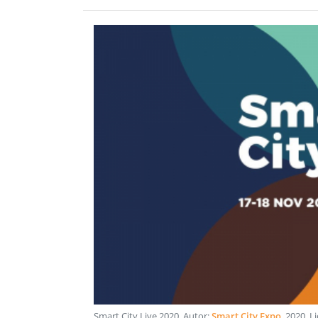
Smart City Live 2020
. Autor:
Smart City Expo
.
2020
. L