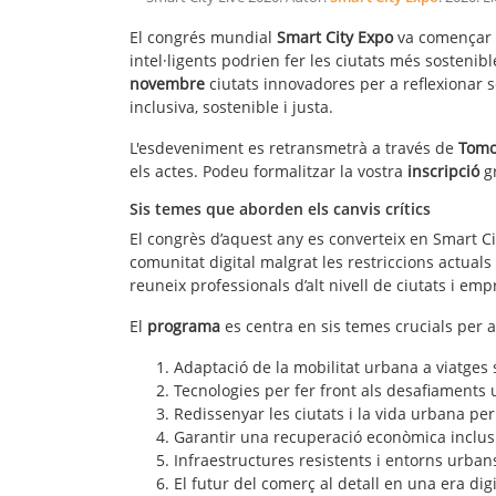
El congrés mundial
Smart City Expo
va començar e
intel·ligents podrien fer les ciutats més sosteni
novembre
ciutats innovadores per a reflexionar 
inclusiva, sostenible i justa.
L'esdeveniment es retransmetrà a través de
Tomo
els actes. Podeu formalitzar la vostra
inscripció
g
Sis temes que aborden els canvis crítics
El congrès d’aquest any es converteix en Smart C
comunitat digital malgrat les restriccions actu
reuneix professionals d’alt nivell de ciutats i em
El
programa
es centra en sis temes crucials per a
Adaptació de la mobilitat urbana a viatges 
Tecnologies per fer front als desafiaments
Redissenyar les ciutats i la vida urbana pe
Garantir una recuperació econòmica inclus
Infraestructures resistents i entorns urban
El futur del comerç al detall en una era digi