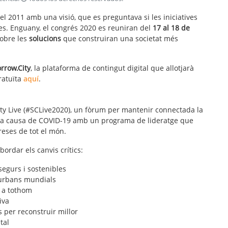
l 2011 amb una visió, que es preguntava si les iniciatives
bles. Enguany, el congrés 2020 es reuniran del
17 al 18 de
sobre les
solucions
que construiran una societat més
rrow.City
, la plataforma de contingut digital que allotjarà
ratuïta
aquí
.
ity Live (#SCLive2020), un fòrum per mantenir connectada la
als a causa de COVID-19 amb un programa de lideratge que
preses de tot el món.
bordar els canvis crítics:
segurs i sostenibles
 urbans mundials
r a tothom
iva
s per reconstruir millor
tal