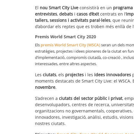
El
nou Smart City Live
consistirà en un
programa d
entrevistes
,
debats
i
casos d’èxit
centrats en l’
imp
tallers, sessions i activitats paral·leles
, que reunir
d’abordar els reptes que es troben més enllà de 
Premis World Smart City 2020
Els
premis World Smart City (WSCA)
seran un dels mom
estratègies, projectes i idees pioneres de la ciutat en fu
d’implementació, compromís ciutadà, co-creació , inclusivi
interessades, entre altres aspectes.
Les
ciutats
, els
projectes
i les
idees innovadores
p
moments destacats de Smart City Live: el WSCA. 
novembre
.
S’adrecen a
ciutats del sector públic i privat
, emp
desenvolupadors, centres de recerca, universitats,
organitzacions no governamentals, cooperatives, con
innovadores, investigació, anàlisi, estudis, vision
nostres ciutats.