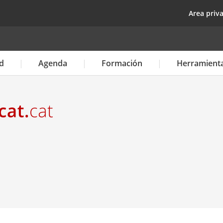
Pasar
top
Area priv
al
contenido
principal
d
Agenda
Formación
Herramient