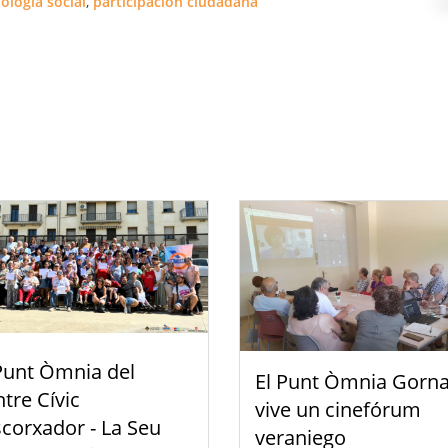
ología social
,
participación ciudadana
Punt Òmnia del
El Punt Òmnia Gorna
tre Cívic
vive un cinefórum
scorxador - La Seu
veraniego