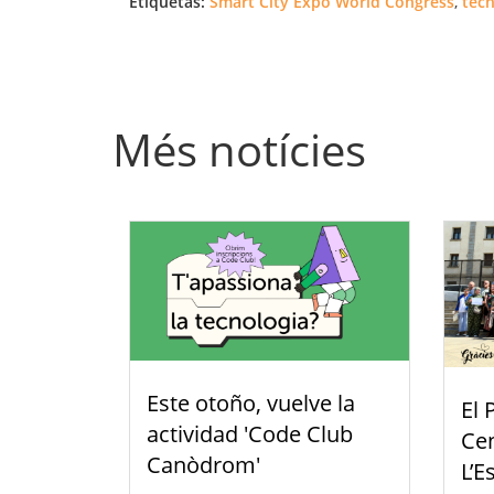
Etiquetas:
Smart City Expo World Congress
,
tecn
Més notícies
Este otoño, vuelve la
El 
actividad 'Code Club
Cen
Canòdrom'
L’E