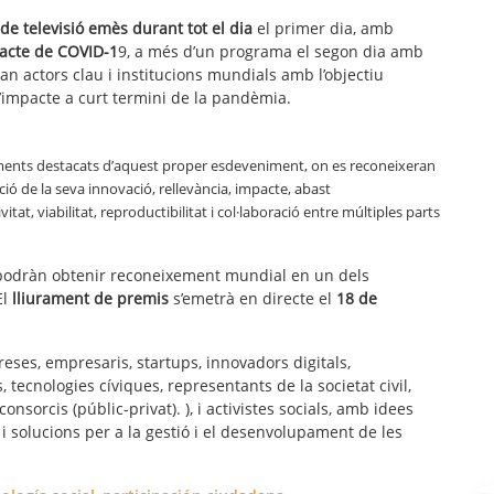
e televisió emès durant tot el dia
el primer dia, amb
acte de COVID-1
9, a més d’un programa el segon dia amb
an actors clau i institucions mundials amb l’objectiu
l’impacte a curt termini de la pandèmia.
ents destacats d’aquest proper esdeveniment, on es reconeixeran
nció de la seva innovació, rellevància, impacte, abast
tat, viabilitat, reproductibilitat i col·laboració entre múltiples parts
odràn obtenir reconeixement mundial en un dels
El
lliurament de premis
s’emetrà en directe el
18 de
reses, empresaris, startups, innovadors digitals,
 tecnologies cíviques, representants de la societat civil,
sorcis (públic-privat). ), i activistes socials, amb idees
s i solucions per a la gestió i el desenvolupament de les