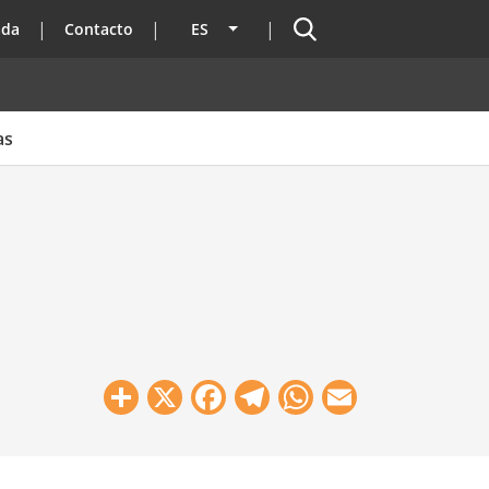
Buscador
ada
Contacto
ES
Lista adicional de acciones
as
Share
X
Facebook
Telegram
WhatsApp
Email