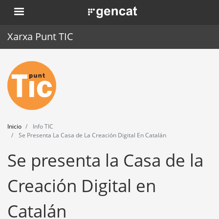
Pasar
. Obre en una nova finestra.
al
contenido
Xarxa Punt TIC
principal
Inicio
Punt TIC
Actualidad
Inicio
Info TIC
Agenda
Se Presenta La Casa de La Creación Digital En Catalán
Se presenta la Casa de la
Formación
Herramientas
Creación Digital en
Catalán