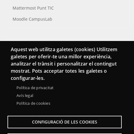
Mattermost Punt TIC
Moodle CampusLab
Conecta
Aquest web utilitza galetes (cookies) Utilitzem
galetes per oferir-te una millor experiència,
Contacto
analitzar el trànsit i personalitzar el contingut
Hemeroteca
mostrat. Pots acceptar totes les galetes o
configurar-les.
Política de privacitat
Avís legal
Política de cookies
CONFIGURACIÓ DE LES COOKIES