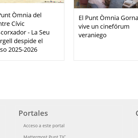
Punt Òmnia del
El Punt Òmnia Gorna
tre Cívic
vive un cinefórum
scorxador - La Seu
veraniego
rgell despide el
rso 2025-2026
Portales
Acceso a este portal
Mattermost Punt TIC