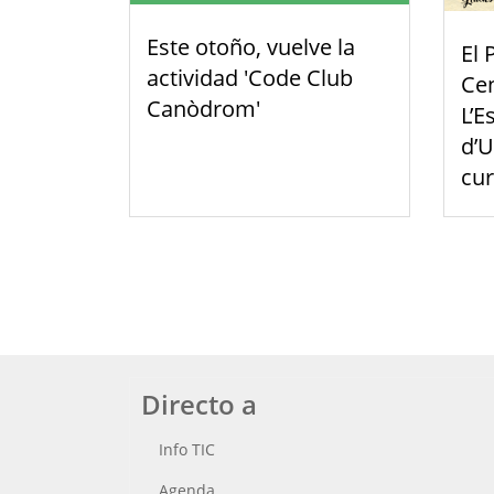
Este otoño, vuelve la
El 
actividad 'Code Club
Cen
Canòdrom'
L’E
d’U
cu
Directo a
Info TIC
Agenda