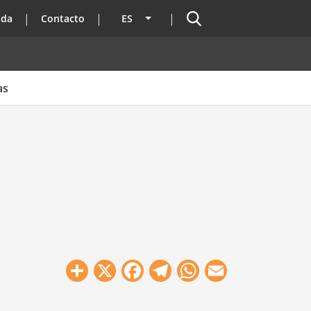
Buscador
ada
Contacto
ES
Lista adicional de acciones
as
Share
X
Facebook
Telegram
WhatsApp
Email