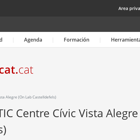
Pasar
top
Area priv
al
contenido
principal
d
Agenda
Formación
Herramient
sta Alegre (On Lab Castelldefels)
TIC Centre Cívic Vista Alegre
s)