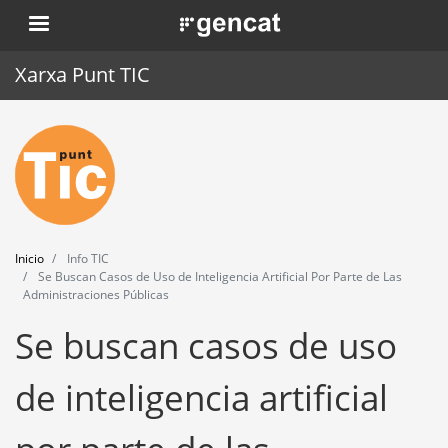
Pasar
. Obre en una nova finestra.
al
contenido
Xarxa Punt TIC
principal
Inicio
Punt TIC
Actualidad
Inicio
Info TIC
Agenda
Se Buscan Casos de Uso de Inteligencia Artificial Por Parte de Las
Administraciones Públicas
Formación
Se buscan casos de uso
Herramientas
de inteligencia artificial