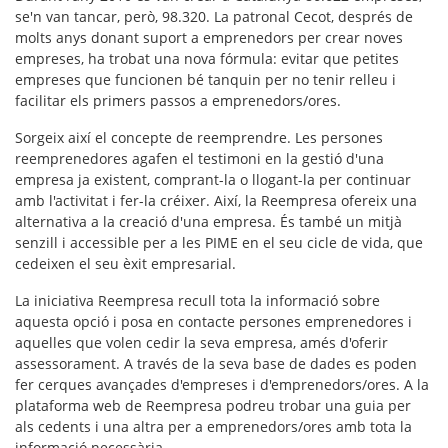
se'n van tancar, però, 98.320. La patronal Cecot, després de
molts anys donant suport a emprenedors per crear noves
empreses, ha trobat una nova fórmula: evitar que petites
empreses que funcionen bé tanquin per no tenir relleu i
facilitar els primers passos a emprenedors/ores.
Sorgeix així el concepte de
reemprendre
. Les persones
reemprenedores agafen el testimoni en la gestió d'una
empresa ja existent, comprant-la o llogant-la per continuar
amb l'activitat i fer-la créixer. Així, la Reempresa ofereix una
alternativa a la creació d'una empresa. És també un mitjà
senzill i accessible per a les PIME en el seu cicle de vida, que
cedeixen el seu èxit empresarial
.
La iniciativa Reempresa recull tota la informació sobre
aquesta opció i
posa en contacte persones emprenedores i
aquelles que volen cedir la seva empresa
, amés d'oferir
assessorament. A través de la seva base de dades es poden
fer cerques avançades d'empreses i d'emprenedors/ores. A la
plataforma web de Reempresa podreu trobar una guia per
als cedents i una altra per a emprenedors/ores amb tota la
informació necessària.