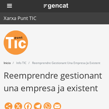
Pasar
. Obre en una nova finestra.
al
contenido
Xarxa Punt TIC
principal
Inicio
Punt TIC
Actualidad
Inicio
Info TIC
Reemprendre Gestionant Una Empresa Ja Existent
Agenda
Reemprendre gestionant
Formación
una empresa ja existent
Herramientas
Share
X
Facebook
Telegram
WhatsApp
Email