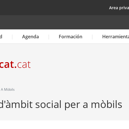
Pasar
top
Area priv
al
contenido
principal
d
Agenda
Formación
Herramient
r A Mòbils
d'àmbit social per a mòbils