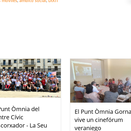
s móviles
,
ámbito social
,
DIXIT
Punt Òmnia del
El Punt Òmnia Gorna
tre Cívic
vive un cinefórum
scorxador - La Seu
veraniego