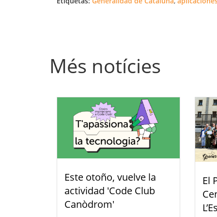
Etiquetas:
Generalidad de Cataluña
,
aplicacione
Més notícies
Este otoño, vuelve la
El 
actividad 'Code Club
Cen
Canòdrom'
L’E