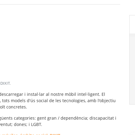
 DIXIT
.
arregar i instal·lar al nostre mòbil intel·ligent. El
 tots models d'ús social de les tecnologies, amb l'objectiu
olt concretes.
egüents categories: gent gran / dependència; discapacitat i
ventut; dones; i LGBT.