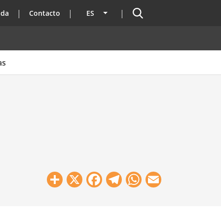
Buscador
ada
Contacto
ES
Lista adicional de acciones
as
Share
X
Facebook
Telegram
WhatsApp
Email