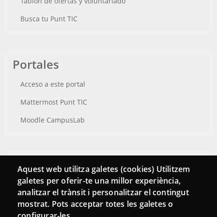
Tablón de ofertas y voluntariado
Busca tu Punt TIC
Portales
Acceso a este portal
Mattermost Punt TIC
Moodle CampusLab
Conecta
Aquest web utilitza galetes (cookies) Utilitzem
galetes per oferir-te una millor experiència,
Contacto
analitzar el trànsit i personalitzar el contingut
Hemeroteca
mostrat. Pots acceptar totes les galetes o
configurar-les.