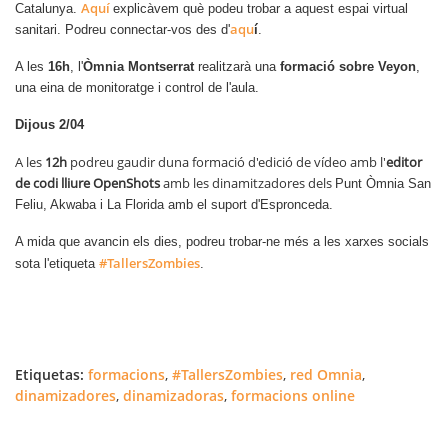
Aquí
Catalunya.
explicàvem què podeu trobar a aquest espai virtual
aqu
sanitari. Podreu connectar-vos des d'
í
.
A les
16h
, l'
Òmnia Montserrat
realitzarà una
formació sobre Veyon
,
una eina de
monitoratge i control de l'aula.
Dijous 2/04
A les
12h
podreu gaudir duna formació d'edició de vídeo amb l'
editor
de codi lliure OpenShots
amb les dinamitzadores de
ls
Punt Òmnia San
Feliu, Akwaba i La Florida amb el suport d'Espronceda.
A mida que avancin els dies, podreu trobar-ne més a les xarxes socials
#TallersZombies
sota l'etiqueta
.
Etiquetas:
formacions
,
#TallersZombies
,
red Omnia
,
dinamizadores
,
dinamizadoras
,
formacions online