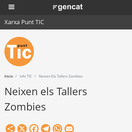
Pasar
. Obre en una nova finestra.
al
contenido
Xarxa Punt TIC
principal
Inicio
Punt TIC
Actualidad
Inicio
Info TIC
Neixen Els Tallers Zombies
Agenda
Neixen els Tallers
Formación
Zombies
Herramientas
Share
X
Facebook
Telegram
WhatsApp
Email