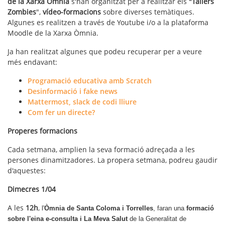
de la Xarxa Òmnia
s'han organitzat per a realitzar els
"Tallers
Zombies
",
vídeo-formacions
sobre diverses temàtiques.
Algunes es realitzen a través de Youtube i/o a la plataforma
Moodle de la Xarxa Òmnia.
Ja han realitzat algunes que podeu recuperar per a veure
més endavant:
Programació educativa amb Scratch
Desinformació i fake news
Mattermost
, slack de codi lliure
Com fer un directe?
Properes formacions
Cada setmana, amplien la seva formació adreçada a les
persones dinamitzadores. La propera setmana, podreu gaudir
d'aquestes:
Dimecres 1/04
A les
12h
,
l'
Òmnia de Santa Coloma i Torrelles
, faran una
formació
sobre l'eina
e-consulta i La Meva Salut
de la Generalitat de