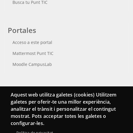
Busca tu Punt TIC
Portales
Acceso a este portal
Mattermost Punt TIC
Moodle CampusLab
Conecta
Aquest web utilitza galetes (cookies) Utilitzem
galetes per oferir-te una millor experiència,
Contacto
analitzar el trànsit i personalitzar el contingut
Hemeroteca
mostrat. Pots acceptar totes les galetes o
configurar-les.
Política de privacitat