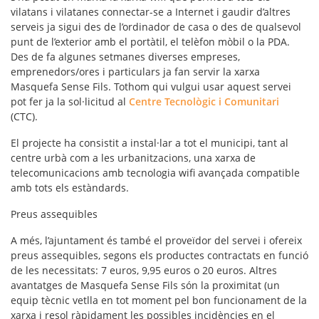
vilatans i vilatanes connectar-se a Internet i gaudir d’altres
serveis ja sigui des de l’ordinador de casa o des de qualsevol
punt de l’exterior amb el portàtil, el telèfon mòbil o la PDA.
Des de fa algunes setmanes diverses empreses,
emprenedors/ores i particulars ja fan servir la xarxa
Masquefa Sense Fils. Tothom qui vulgui usar aquest servei
pot fer ja la sol·licitud al
Centre Tecnològic i Comunitari
(CTC).
El projecte ha consistit a instal·lar a tot el municipi, tant al
centre urbà com a les urbanitzacions, una xarxa de
telecomunicacions amb tecnologia wifi avançada compatible
amb tots els estàndards.
Preus assequibles
A més, l’ajuntament és també el proveïdor del servei i ofereix
preus assequibles, segons els productes contractats en funció
de les necessitats: 7 euros, 9,95 euros o 20 euros. Altres
avantatges de Masquefa Sense Fils són la proximitat (un
equip tècnic vetlla en tot moment pel bon funcionament de la
xarxa i resol ràpidament les possibles incidències en el