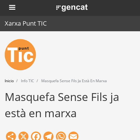
Pasar
. Obre en una nova finestra.
al
contenido
Xarxa Punt TIC
principal
Inicio
Punt TIC
Actualidad
Inicio
Info TIC
Masquefa Sense Fils Ja Està En Marxa
Agenda
Masquefa Sense Fils ja
Formación
està en marxa
Herramientas
Share
X
Facebook
Telegram
WhatsApp
Email