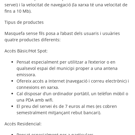
servei) i la velocitat de navegació (la xarxa té una velocitat de
fins a 10 Mb).
Tipus de productes
Masquefa sense fils posa a l’abast dels usuaris i usuàries
quatre productes diferents:
Accés Bàsic/Hot Spot:
Pensat especialment per utilitzar a l’exterior o en
qualsevol espai del municipi proper a una antena
emissora.
Ofereix accés a Internet (navegació i correu electrònic) i
connexions en xarxa.
Cal disposar d’un ordinador portàtil, un telèfon mòbil o
una PDA amb wifi.
El preu del servei és de 7 euros al mes (es cobren
semestralment mitjançant rebut bancari).
Accés Residencial:
Pensat especialment per a particulars.