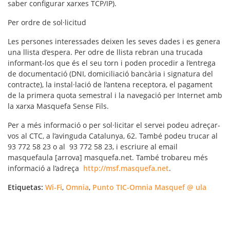
saber configurar xarxes TCP/IP).
Per ordre de sol·licitud
Les persones interessades deixen les seves dades i es genera
una llista d’espera. Per odre de llista rebran una trucada
informant-los que és el seu torn i poden procedir a l’entrega
de documentació (DNI, domiciliació bancària i signatura del
contracte), la instal·lació de l’antena receptora, el pagament
de la primera quota semestral i la navegació per Internet amb
la xarxa Masquefa Sense Fils.
Per a més informació o per sol·licitar el servei podeu adreçar-
vos al CTC, a l’avinguda Catalunya, 62. També podeu trucar al
93 772 58 23 o al 93 772 58 23, i escriure al email
masquefaula [arrova] masquefa.net. També trobareu més
informació a l’adreça
http://msf.masquefa.net
.
Etiquetas:
Wi-Fi
,
Omnia
,
Punto TIC-Omnia Masquef @ ula