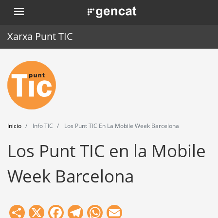
Pasar
. Obre en una nova finestra.
al
contenido
Xarxa Punt TIC
principal
Inicio
Punt TIC
Actualidad
Inicio
Info TIC
Los Punt TIC En La Mobile Week Barcelona
Agenda
Los Punt TIC en la Mobile
Formación
Week Barcelona
Herramientas
Share
X
Facebook
Telegram
WhatsApp
Email