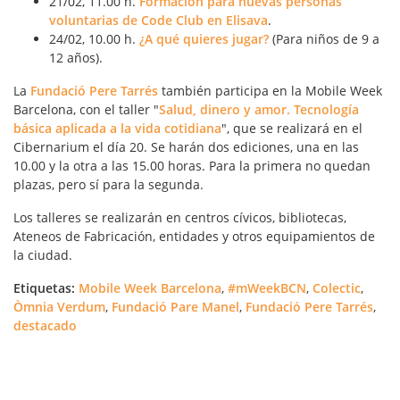
21/02, 11.00 h.
Formación para nuevas personas
voluntarias de Code Club en Elisava
.
24/02, 10.00 h.
¿A qué quieres jugar?
(Para niños de 9 a
12 años).
La
Fundació Pere Tarrés
también participa en la Mobile Week
Barcelona, con el taller "
Salud, dinero y amor. Tecnología
básica aplicada a la vida cotidiana
", que se realizará en el
Cibernarium el día 20. Se harán dos ediciones, una en las
10.00 y la otra a las 15.00 horas. Para la primera no quedan
plazas, pero sí para la segunda.
Los talleres se realizarán en centros cívicos, bibliotecas,
Ateneos de Fabricación, entidades y otros equipamientos de
la ciudad.
Etiquetas:
Mobile Week Barcelona
,
#mWeekBCN
,
Colectic
,
Òmnia Verdum
,
Fundació Pare Manel
,
Fundació Pere Tarrés
,
destacado