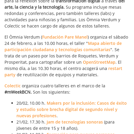
para la reflexión sobre la
transformación digital
a través
del
arte, la ciencia y la tecnología.
Su programa incluye mesas
redondas y conferencias, pero también talleres (labs) y
actividades para niños/as y familias. Los Òmnia Verdum y
Colectic se hacen cargo de algunos de estos talleres.
El Òmnia Verdum (
Fundación Pare Manel
) organiza el sábado
24 de febrero, a las 10.00 horas, el taller "
Mapa abierto de
participación ciudadana y tecnologías comunitarias
". Se
trata de un paseo por los barrios de Roquetes, Verdum y
Prosperitat, para cartografiar sobre un
OpenStreetMap
. El
mismo día, a las 10.30 horas, el centro acogerá una
restart
party
de reutilización de equipos y materiales.
Colectic
organiza cuatro talleres en el marco de la
#mWeekBCN.
Son los siguientes:
20/02, 10.00 h.
Makers por la inclusión: Casos de éxito
y estudio sobre brecha digital de segundo nivel y
nuevas profesiones
.
21/02, 17.30 h.
Jam de tecnologías sonoras
(para
jóvenes de entre 15 y 18 años).