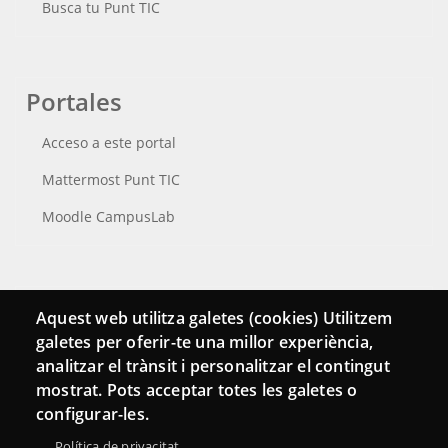
Busca tu Punt TIC
Portales
Acceso a este portal
Mattermost Punt TIC
Moodle CampusLab
Conecta
Aquest web utilitza galetes (cookies) Utilitzem
galetes per oferir-te una millor experiència,
Contacto
analitzar el trànsit i personalitzar el contingut
Hemeroteca
mostrat. Pots acceptar totes les galetes o
configurar-les.
Política de privacitat