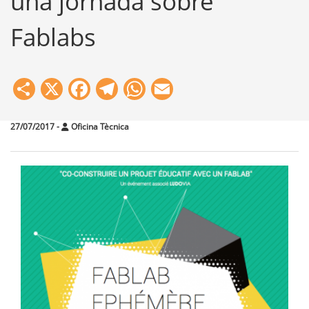
una jornada sobre
Fablabs
Share
X
Facebook
Telegram
WhatsApp
Email
27/07/2017
-
Oficina Tècnica