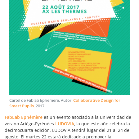
Cartel de Fablab Ephémère
. Autor:
Collaborative Design for
Smart Pupils
.
2017
.
FabLab Ephémère
es un evento asociado a la universidad de
verano Ariège-Pyrénées
LUDOVIA
, la que este año celebra la
decimocuarta edición. LUDOVIA tendrá lugar del 21 al 24 de
agosto. El martes 22 estará dedicado a promover la