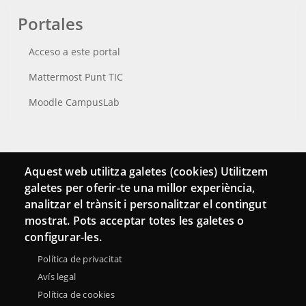
Portales
Acceso a este portal
Mattermost Punt TIC
Moodle CampusLab
Conecta
Aquest web utilitza galetes (cookies) Utilitzem
galetes per oferir-te una millor experiència,
Contacto
analitzar el trànsit i personalitzar el contingut
Hemeroteca
mostrat. Pots acceptar totes les galetes o
configurar-les.
Política de privacitat
Avís legal
Política de cookies