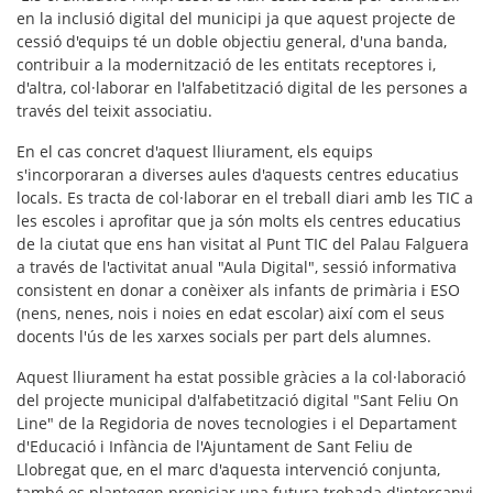
en la
inclusió digital
del municipi ja que aquest projecte de
cessió d'equips té un doble objectiu general, d'una banda,
contribuir a la modernització de les entitats receptores i,
d'altra, col·laborar en l'alfabetització digital de les persones a
través del teixit associatiu.
En el cas concret d'aquest lliurament, els equips
s'incorporaran a diverses aules d'aquests centres educatius
locals. Es tracta de col·laborar en el
treball diari amb les TIC a
les escoles
i aprofitar que ja són molts els centres educatius
de la ciutat que ens han visitat al Punt TIC del Palau Falguera
a través de l'activitat anual "Aula Digital", sessió informativa
consistent en donar a conèixer als infants de primària i ESO
(nens, nenes, nois i noies en edat escolar) així com el seus
docents
l'ús de les xarxes socials per part dels alumnes
.
Aquest lliurament ha estat possible gràcies a la col·laboració
del projecte municipal d'alfabetització digital "Sant Feliu On
Line" de la Regidoria de noves tecnologies i el Departament
d'Educació i Infància de l'Ajuntament de Sant Feliu de
Llobregat que, en el marc d'aquesta intervenció conjunta,
també es plantegen propiciar una futura
trobada d'intercanvi