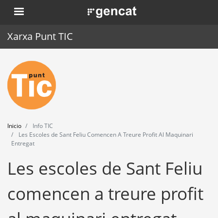
Pasar
. Obre en una nova finestra.
al
contenido
Xarxa Punt TIC
principal
Inicio
Punt TIC
Actualidad
Inicio
Info TIC
Agenda
Les Escoles de Sant Feliu Comencen A Treure Profit Al Maquinari
Entregat
Formación
Les escoles de Sant Feliu
Herramientas
comencen a treure profit