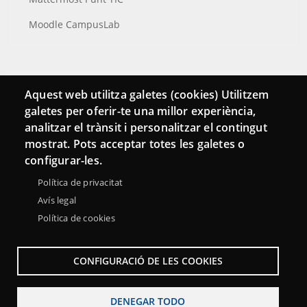
Moodle CampusLab
Conecta
Aquest web utilitza galetes (cookies) Utilitzem
galetes per oferir-te una millor experiència,
Contacto
analitzar el trànsit i personalitzar el contingut
Hemeroteca
mostrat. Pots acceptar totes les galetes o
configurar-les.
Política de privacitat
Avís legal
Política de cookies
CONFIGURACIÓ DE LES COOKIES
DENEGAR TODO