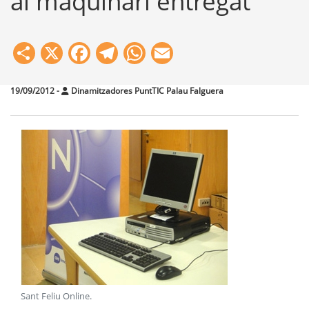
al maquinari entregat
Share
X
Facebook
Telegram
WhatsApp
Email
19/09/2012
-
Dinamitzadores PuntTIC Palau Falguera
Sant Feliu Online
.