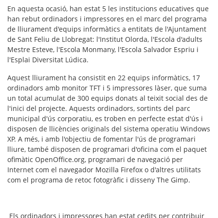
En aquesta ocasió, han estat
5 les institucions educatives que
han rebut ordinadors i impressores
en el marc del programa
de lliurament d'equips informàtics a entitats de l'Ajuntament
de Sant Feliu de Llobregat: l'Institut Olorda, l'Escola d'adults
Mestre Esteve, l'Escola Monmany, l'Escola Salvador Espriu i
l'Esplai Diversitat Lúdica.
Aquest lliurament ha consistit en
22 equips informàtics, 17
ordinadors amb monitor TFT i 5 impressores làser
, que suma
un total acumulat de
300 equips
donats al teixit social des de
l'inici del projecte. Aquests ordinadors, sortints del parc
municipal d'ús corporatiu, es troben en perfecte estat d'ús i
disposen de llicències originals del sistema operatiu Windows
XP. A més, i amb l'objectiu de fomentar l'ús de programari
lliure, també disposen de programari d'oficina com el paquet
ofimàtic OpenOffice.org, programari de navegació per
Internet com el navegador Mozilla Firefox o d'altres utilitats
com el programa de retoc fotogràfic i disseny The Gimp.
Els ordinadors i impressores han estat cedits per contribuir