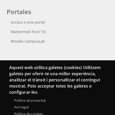
Portales
Acceso a este portal
Mattermost Punt TIC
Moodle CampusLab
Conecta
Aquest web utilitza galetes (cookies) Utilitzem
galetes per oferir-te una millor experiència,
Contacto
analitzar el trànsit i personalitzar el contingut
Hemeroteca
mostrat. Pots acceptar totes les galetes o
configurar-les.
Política de privacitat
Avís legal
Política de cookies