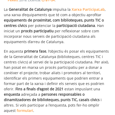
Pexels
.
2018
. Licencia:
BY-SA
.
La
Generalitat de Catalunya
impulsa la
Xarxa ParticipaLab
,
una xarxa d’equipaments que té com a objectiu aprofitar
equipaments de proximitat, com biblioteques, punts TIC o
centres cívics
per potenciar la
participació ciutadana
. Han
iniciat un
procés participatiu
per reflexionar sobre com
incorporar nous serveis de participació ciutadana als
equipaments d’arreu de Catalunya.
En aquesta
primera fase
, l'objectiu és posar els equipaments
de la Generalitat de Catalunya (biblioteques, centres TIC i
centres cívics) al servei de la participació ciutadana. Per això,
han posat en marxa un procés participatiu per a donar a
conèixer el projecte, trobar aliats i promotors al territori,
identificar els primers equipaments que podrien entrar a
formar part de la xarxa i definir els serveis que es podrien
oferir.
Fins a finals d'agost de 2021
estan impuslant una
enquesta
adreçada a
persones responsables o
dinamitzadores de biblioteques, punts TIC, casals cívics
i
altres. Si vols participar a l'enquesta, pots fer-ho omplir
aquest
formulari
.