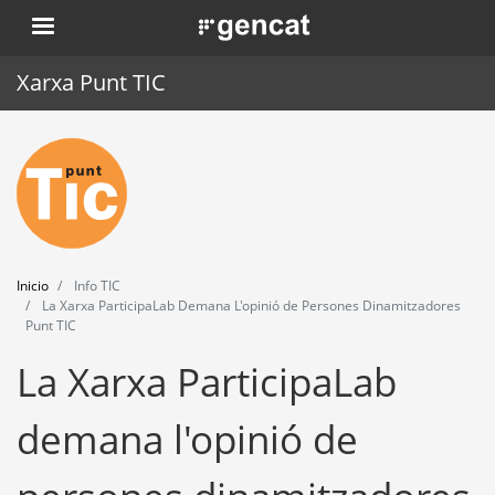
Pasar
. Obre en una nova finestra.
al
contenido
Xarxa Punt TIC
principal
Inicio
Punt TIC
Actualidad
Inicio
Info TIC
Agenda
La Xarxa ParticipaLab Demana L'opinió de Persones Dinamitzadores
Punt TIC
Formación
La Xarxa ParticipaLab
Herramientas
demana l'opinió de