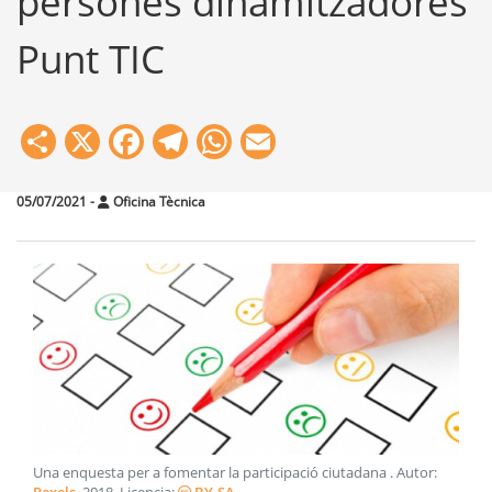
persones dinamitzadores
Punt TIC
Share
X
Facebook
Telegram
WhatsApp
Email
05/07/2021
-
Oficina Tècnica
Una enquesta per a fomentar la participació ciutadana
. Autor: