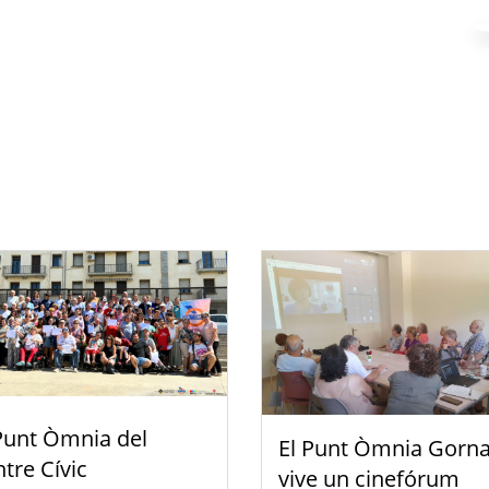
Punt Òmnia del
El Punt Òmnia Gorna
tre Cívic
vive un cinefórum