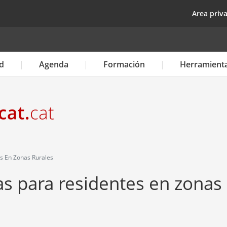
Pasar
top
Area priv
al
contenido
principal
d
Agenda
Formación
Herramient
s En Zonas Rurales
s para residentes en zonas