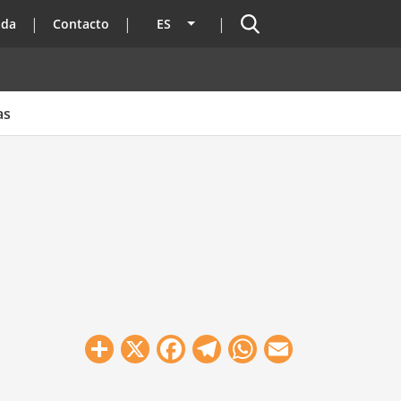
Buscador
ada
Contacto
ES
Lista adicional de acciones
as
Share
X
Facebook
Telegram
WhatsApp
Email