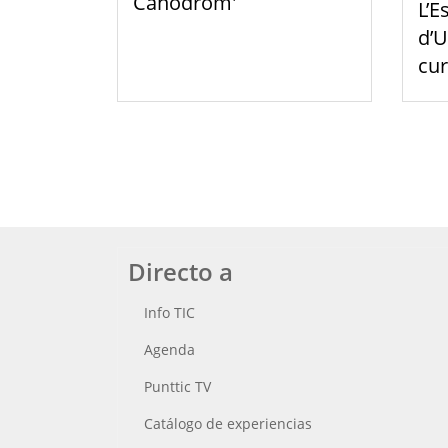
Canòdrom'
L’E
d’U
cu
Directo a
Info TIC
Agenda
Punttic TV
Catálogo de experiencias