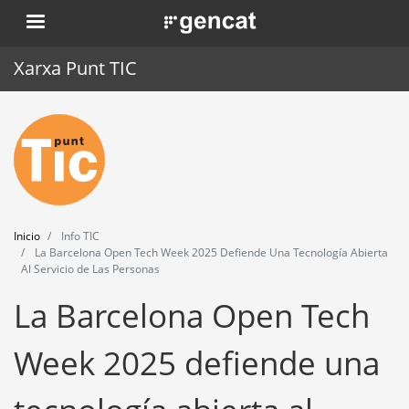
Pasar
. Obre en una nova finestra.
al
contenido
Xarxa Punt TIC
principal
Inicio
Punt TIC
Actualidad
Inicio
Info TIC
Agenda
La Barcelona Open Tech Week 2025 Defiende Una Tecnología Abierta
Al Servicio de Las Personas
Formación
La Barcelona Open Tech
Herramientas
Week 2025 defiende una