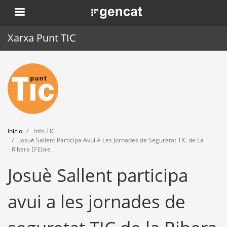
Pasar
. Obre en una nova finestra.
al
contenido
Xarxa Punt TIC
principal
Inicio
Punt TIC
Actualidad
Inicio
Info TIC
Agenda
Josuè Sallent Participa Avui A Les Jornades de Seguretat TIC de La
Ribera D'Ebre
Formación
Josuè Sallent participa
Herramientas
avui a les jornades de