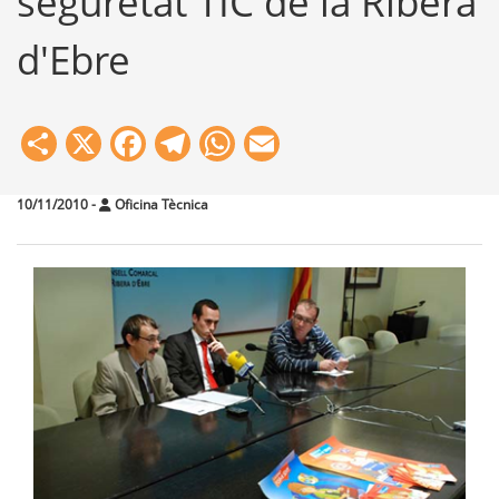
seguretat TIC de la Ribera
d'Ebre
Share
X
Facebook
Telegram
WhatsApp
Email
10/11/2010
-
Oficina Tècnica