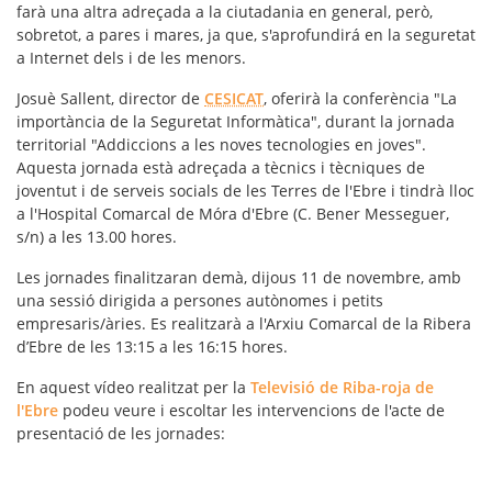
farà una altra adreçada a la ciutadania en general, però,
sobretot, a pares i mares, ja que, s'aprofundirá en la seguretat
a Internet dels i de les menors.
Josuè Sallent, director de
CESICAT
, oferirà la conferència "La
importància de la Seguretat Informàtica", durant la jornada
territorial "Addiccions a les noves tecnologies en joves".
Aquesta jornada està adreçada a tècnics i tècniques de
joventut i de serveis socials de les Terres de l'Ebre i tindrà lloc
a l'Hospital Comarcal de Móra d'Ebre (C. Bener Messeguer,
s/n) a les 13.00 hores.
Les jornades finalitzaran demà, dijous 11 de novembre, amb
una sessió dirigida a persones autònomes i petits
empresaris/àries. Es realitzarà a l'Arxiu Comarcal de la Ribera
d’Ebre de les 13:15 a les 16:15 hores.
En aquest vídeo realitzat per la
Televisió de Riba-roja de
l'Ebre
podeu veure i escoltar les intervencions de l'acte de
presentació de les jornades: