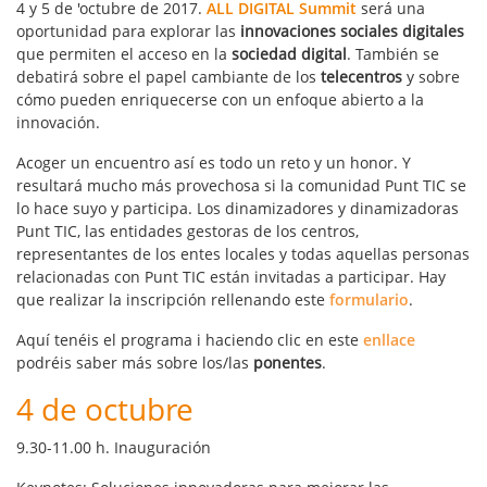
4 y 5 de 'octubre de 2017.
ALL DIGITAL Summit
será una
oportunidad para explorar las
innovaciones sociales digitales
que permiten el acceso en la
sociedad digital
. También se
debatirá sobre el papel cambiante de los
telecentros
y sobre
cómo pueden enriquecerse con un enfoque abierto a la
innovación.
A
coger
un encuentro
así
es todo
un reto
y un
honor.
Y
resultará
mucho más
provechosa
si la
comunidad
Punt
TIC
se
lo
hace
suyo y
participa.
Los dinamizadores
y
dinamizadoras
Punt
TIC
,
las entidades
gestoras de los
centros
,
representantes de los entes
locales y
todas aquellas personas
relacionadas con
Punt
TIC
están
invitadas
a
participar.
Hay
que
realizar
la inscripción
rellenando este
formulario
.
Aquí tenéis el programa i haciendo clic en este
enllace
podréis saber más sobre los/las
ponentes
.
4 de octubre
9.30-11.00 h. Inauguración