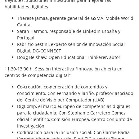
Keynotes: Soluciones innovadoras para mejorar las
habilidades digitales
Therese Jamaa
, gerente general de GSMA, Mobile World
Capital
Sarah Harmon
, responsable de LinkedIn España y
Portugal
Fabrizio Sestini
, experto senior de Innovación Social
Digital, DG-CONNECT
Doug Belshaw
, Open Educational Thinkerer, autor
11.30-13.00 h. Sessión interactiva "Innovación abierta en
centros de competencia digital"
Co-creación, co-generación de contenidos y
conocimiento. Con
Fernando Vilariño
, profesor asociado
del Centre de Visió per Computador (UAB)
DigComp, el marco europeo de competencias digitales
para la ciudadanía. Con
Stephanie Carretero Gomez
,
oficial científico, Comisión Europea, Centro Conjunto de
Investigación
Codificación para la inclusión social. Con
Carme Badia
Verdeny
, dinamizadora del Punt TIC e-centre Tremp