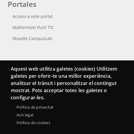
Portales
Acceso a este portal
Mattermost Punt TIC
Moodle CampusLab
Conecta
Aquest web utilitza galetes (cookies) Utilitzem
galetes per oferir-te una millor experiència,
Contacto
analitzar el trànsit i personalitzar el contingut
Hemeroteca
mostrat. Pots acceptar totes les galetes o
configurar-les.
Política de privacitat
Avís legal
Política de cookies