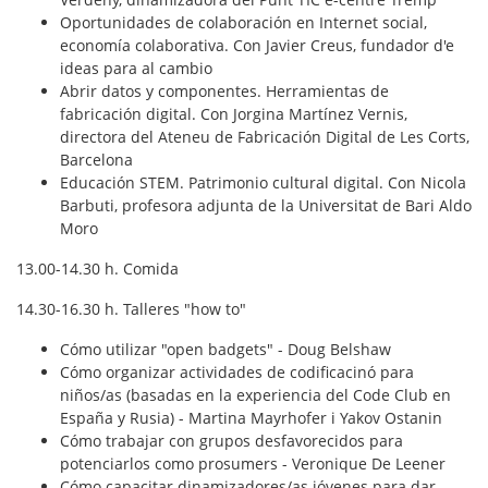
Oportunidades de colaboración en Internet social,
economía colaborativa. Con
Javier Creus
, fundador d'e
ideas para al cambio
Abrir datos y componentes. Herramientas de
fabricación digital.
Con Jorgina Martínez Vernis
,
directora del Ateneu de Fabricación Digital de Les Corts,
Barcelona
Educación STEM. Patrimonio cultural digital. Con
Nicola
Barbuti
, profesora adjunta de la Universitat de Bari Aldo
Moro
13.00-14.30 h. Comida
14.30-16.30 h. Talleres "how to"
Cómo utilizar "open badgets" -
Doug Belshaw
Cómo organizar actividades de codificacinó para
niños/as (basadas en la experiencia del Code Club en
España y Rusia) -
Martina Mayrhofer
i
Yakov Ostanin
Cómo trabajar con grupos desfavorecidos para
potenciarlos como prosumers -
Veronique De Leener
Cómo capacitar dinamizadores/as jóvenes para dar