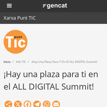
Pasar
. Obre en una nova finestra.
al
contenido
Xarxa Punt TIC
principal
Inicio
Punt TIC
Actualidad
Inicio
Info TIC
¡Hay Una Plaza Para Ti En El ALL DIGITAL Summit!
Agenda
¡Hay una plaza para ti en
Formación
el ALL DIGITAL Summit!
Herramientas
Share
X
Facebook
Telegram
WhatsApp
Email