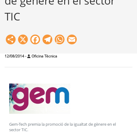
de gènere en el sector
TIC
Share
X
Facebook
Telegram
WhatsApp
Email
12/08/2014
-
Oficina Tècnica
Gem-Tech premia la promoció de la igualtat de gènere en el
sector TIC
.