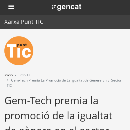
Pasar
. Obre en una nova finestra.
al
contenido
Xarxa Punt TIC
principal
Inicio
Punt TIC
Actualidad
Inicio
Info TIC
Agenda
Gem-Tech Premia La Promoció de La Igualtat de Gènere En El Sector
TIC
Formación
Gem-Tech premia la
Herramientas
promoció de la igualtat