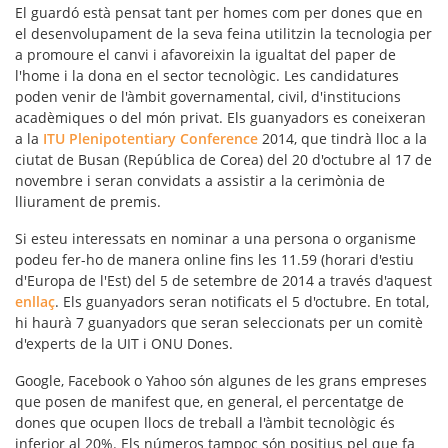
El guardó està pensat tant per homes com per dones que en
el desenvolupament de la seva feina utilitzin la tecnologia per
a promoure el canvi i afavoreixin la igualtat del paper de
l'home i la dona en el sector tecnològic. Les candidatures
poden venir de l'àmbit governamental, civil, d'institucions
acadèmiques o del món privat. Els guanyadors es coneixeran
a la
ITU Plenipotentiary Conference
2014, que tindrà lloc a la
ciutat de Busan (República de Corea) del 20 d'octubre al 17 de
novembre i seran convidats a assistir a la cerimònia de
lliurament de premis.
Si esteu interessats en nominar a una persona o organisme
podeu fer-ho de manera online fins les 11.59 (horari d'estiu
d'Europa de l'Est) del 5 de setembre de 2014 a través d'aquest
enllaç
. Els guanyadors seran notificats el 5 d'octubre. En total,
hi haurà 7 guanyadors que seran seleccionats per un comitè
d'experts de la UIT i ONU Dones.
Google, Facebook o Yahoo són algunes de les grans empreses
que posen de manifest que, en general, el percentatge de
dones que ocupen llocs de treball a l'àmbit tecnològic és
inferior al 20%. Els números tampoc són positius pel que fa