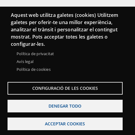
Conecta
Aquest web utilitza galetes (cookies) Utilitzem
galetes per oferir-te una millor experiència,
Contacto
analitzar el trànsit i personalitzar el contingut
Hemeroteca
mostrat. Pots acceptar totes les galetes o
configurar-les.
Política de privacitat
Avís legal
Política de cookies
CONFIGURACIÓ DE LES COOKIES
DENEGAR TODO
Menu
Sobre la Red Punt TIC
Aviso legal
Accesibilidad
Footer
ACCEPTAR COOKIES
Mapa web