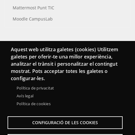
Mattermost Punt TIC
Moodle CampusLab
Conecta
Aquest web utilitza galetes (cookies) Utilitzem
galetes per oferir-te una millor experiència,
Contacto
analitzar el trànsit i personalitzar el contingut
Hemeroteca
mostrat. Pots acceptar totes les galetes o
configurar-les.
Política de privacitat
Avís legal
Política de cookies
CONFIGURACIÓ DE LES COOKIES