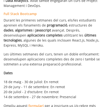
i
Data Analytics
. Aviat també engegaran un curs de Project
Management i DevOps.
Full Stack Bootcamp
Durant les primeres setmanes del curs, els/les estudiants
aprenen els fonaments de
programació
, estructures de
dades
,
algorismes
i
Javascript
avançat. Després,
desenvolupen
aplicacions completes
utilitzant les
últimes
tecnologies
, algunes de les quals inclouen React.js, Node.js,
Express, MySQL i Heroku.
Les últimes setmanes del curs, tenen un doble enfocament:
desenvolupen aplicacions completes des de zero i també se
sotmeten a una extensa preparació professional.
Dates
18 de maig - 30 de juliol: En remot
29 de juny - 11 de setembre: En remot
20 de juliol - 2 d'octubre: En remot
14 de setembre - 27 de novembre: Presencial
Ompliu aquest
formulari
per a inscriure-us i/o rebre més