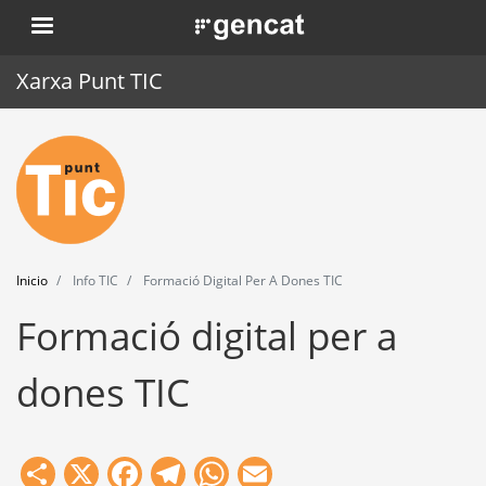
Pasar
. Obre en una nova finestra.
al
contenido
Xarxa Punt TIC
principal
Inicio
Punt TIC
Actualidad
Inicio
Info TIC
Formació Digital Per A Dones TIC
Agenda
Formació digital per a
Formación
dones TIC
Herramientas
Share
X
Facebook
Telegram
WhatsApp
Email