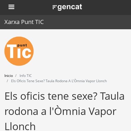
Pasar
. Obre en una nova finestra.
al
contenido
Xarxa Punt TIC
principal
Inicio
Punt TIC
Actualidad
Inicio
Info TIC
Agenda
Els Oficis Tene Sexe? Taula Rodona A L'Òmnia Vapor Llonch
Els oficis tene sexe? Taula
Formación
Herramientas
rodona a l'Òmnia Vapor
Llonch