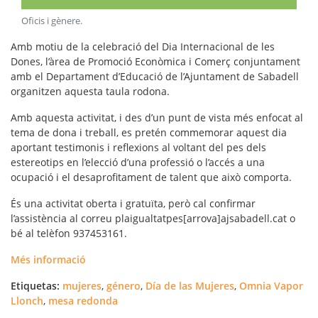
Oficis i gènere
.
Amb motiu de la celebració del Dia Internacional de les
Dones, l’àrea de Promoció Econòmica i Comerç conjuntament
amb el Departament d’Educació de l’Ajuntament de Sabadell
organitzen aquesta taula rodona.
Amb aquesta activitat, i des d’un punt de vista més enfocat al
tema de dona i treball, es pretén commemorar aquest dia
aportant testimonis i reflexions al voltant del pes dels
estereotips en l’elecció d’una professió o l’accés a una
ocupació i el desaprofitament de talent que això comporta.
És una activitat oberta i gratuïta, però cal confirmar
l’assistència al correu plaigualtatpes[arrova]ajsabadell.cat o
bé al telèfon 937453161.
Més informació
Etiquetas:
mujeres
,
género
,
Día de las Mujeres
,
Omnia Vapor
Llonch
,
mesa redonda