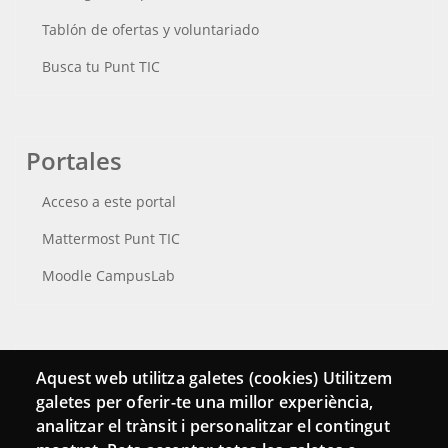
Tablón de ofertas y voluntariado
Busca tu Punt TIC
Portales
Acceso a este portal
Mattermost Punt TIC
Moodle CampusLab
Conecta
Aquest web utilitza galetes (cookies) Utilitzem
galetes per oferir-te una millor experiència,
Contacto
analitzar el trànsit i personalitzar el contingut
Hemeroteca