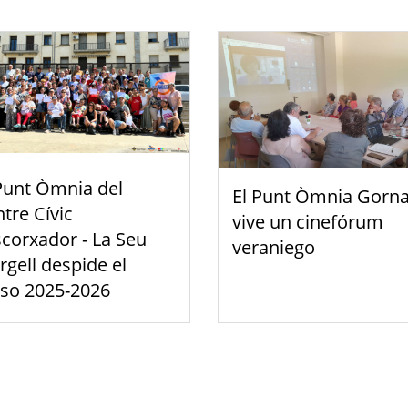
Punt Òmnia del
El Punt Òmnia Gorna
tre Cívic
vive un cinefórum
scorxador - La Seu
veraniego
rgell despide el
rso 2025-2026