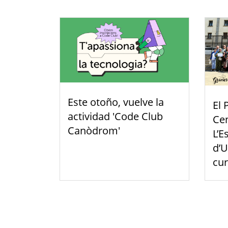
Este otoño, vuelve la
El 
actividad 'Code Club
Cen
Canòdrom'
L’E
d’U
cu