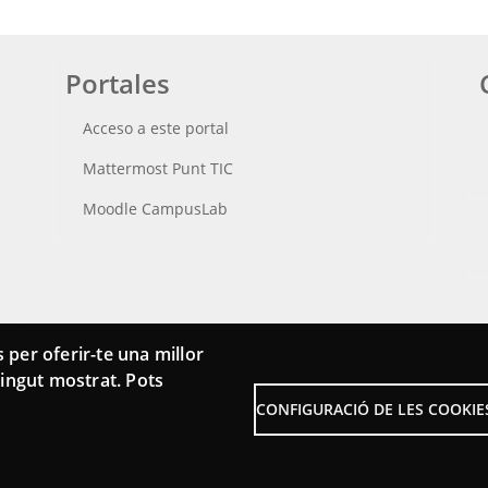
Portales
Acceso a este portal
Mattermost Punt TIC
Moodle CampusLab
 per oferir-te una millor
ntingut mostrat. Pots
CONFIGURACIÓ DE LES COOKIE
Menu
Sobre la Red Punt TIC
Avis
Footer