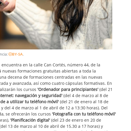
encia:
BY-SA
.
 encuentra en la calle Can Cortés, número 44, de la
á nuevas formaciones gratuitas abiertas a toda la
e una decena de formaciones centradas en las nuevas
lizada y avanzada, así como cuatro cápsulas formativas. En
ealizarán los cursos
'Ordenador para principiantes'
(del 21
nternet: navegación y seguridad'
(del 4 de marzo al 8 de
de a utilizar tu teléfono móvil'
(del 21 de enero al 18 de
y del 4 de marzo al 1 de abril de 12 a 13:30 horas). Del
a, se ofrecerán los cursos
'Fotografía con tu teléfono móvil'
oras),
'Planificación digital'
(del 23 de enero en 20 de
(del 13 de marzo al 10 de abril de 15.30 a 17 horas) y