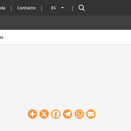
Buscador
ada
Contacto
ES
Lista adicional de acciones
as
Share
X
Facebook
Telegram
WhatsApp
Email