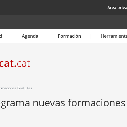
Pasar
top
Area priv
al
contenido
principal
d
Agenda
Formación
Herramient
rmaciones Gratuitas
rograma nuevas formaciones