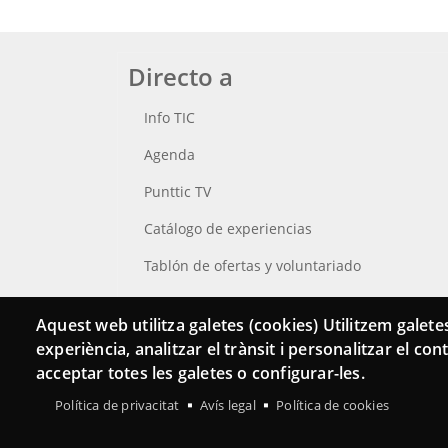
Directo a
Info TIC
Agenda
Punttic TV
Catálogo de experiencias
Tablón de ofertas y voluntariado
Busca tu Punt TIC
Aquest web utilitza galetes (cookies) Utilitzem galetes
experiència, analitzar el trànsit i personalitzar el co
acceptar totes les galetes o configurar-les.
Política de privacitat
Avís legal
Política de cookies