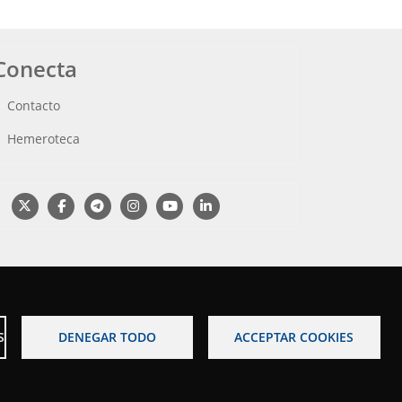
Conecta
Contacto
Hemeroteca
S
DENEGAR TODO
ACCEPTAR COOKIES
o legal
Accesibilidad
Mapa web