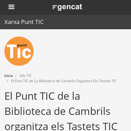
Pasar
. Obre en una nova finestra.
al
contenido
Xarxa Punt TIC
principal
Inicio
Punt TIC
Actualidad
Inicio
Info TIC
Agenda
El Punt TIC de La Biblioteca de Cambrils Organitza Els Tastets TIC
El Punt TIC de la
Formación
Herramientas
Biblioteca de Cambrils
organitza els Tastets TIC