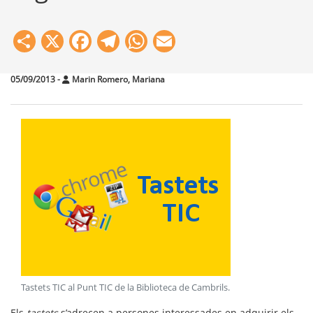
Share
X
Facebook
Telegram
WhatsApp
Email
05/09/2013
-
Marin Romero, Mariana
Tastets TIC al Punt TIC de la Biblioteca de Cambrils
.
Els
tastets
s’adrecen a persones interessades en adquirir els