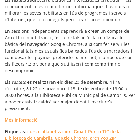
coneixements i les competències informàtiques bàsiques o
millorar les seves habilitats en l’ús de programes i serveis
d’Internet, que són coneguts però sovint no es dominen.
En sessions independents s’aprendrà a crear un compte de
Gmail i com utilitzar-lo, fer la instal·lació i la configuració
bàsica del navegador Google Chrome, així com fer servir les
funcionalitats més usuals (les baixades, l’ús dels marcadors i
com desar les pàgines preferides d’Internet) i també què són
els fitxers ".zip", per a què s’utilitzen i com comprimir o
descomprimir.
Els
tastets
es realitzaran els dies 20 de setembre, 4 i 18
d’octubre, 8 i 22 de novembre i 13 de desembre de 19.00 a
20.00 hores, a la Biblioteca Pública Municipal de Cambrils. Per
a poder assistir caldrà ser major d’edat i inscriure’s
prèviament.
Més informació
Etiquetas:
curso
,
alfabetización
,
Gmail
,
Punto TIC de la
Biblioteca de Cambrils
,
Google Chrome
,
archivos ZIP