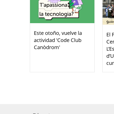
Este otoño, vuelve la
El 
actividad 'Code Club
Cen
Canòdrom'
L’E
d’U
cu