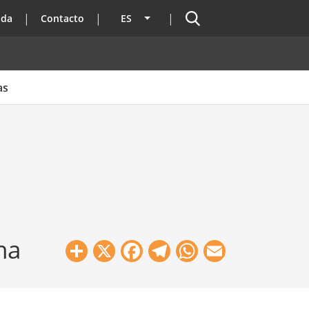
Buscador
ada
Contacto
ES
Lista adicional de acciones
as
na
Share
X
Facebook
Telegram
WhatsApp
Email