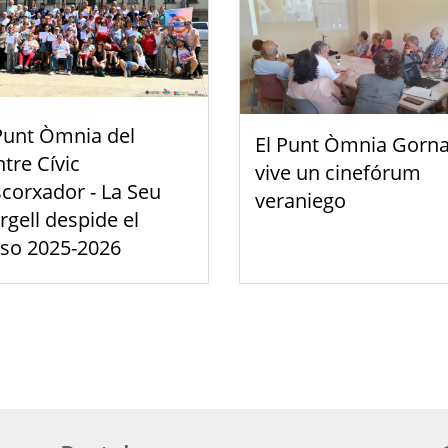
Punt Òmnia del
El Punt Òmnia Gorna
tre Cívic
vive un cinefórum
scorxador - La Seu
veraniego
rgell despide el
rso 2025-2026