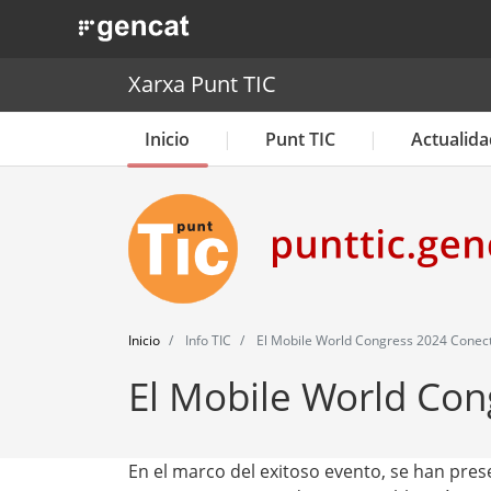
. Obre en una nova finestra.
Xarxa Punt TIC
Inicio
Punt TIC
Actualida
Inicio
Info TIC
El Mobile World Congress 2024 Conec
El Mobile World Con
En el marco del exitoso evento, se han pres