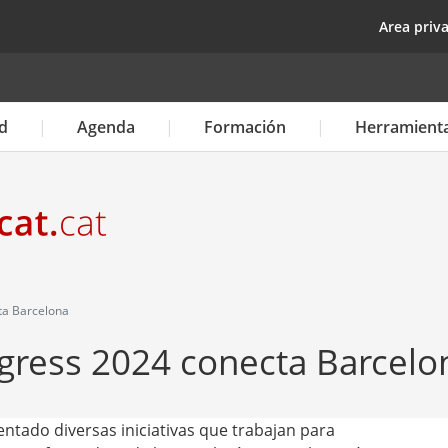
Pasar
top
Area priv
al
contenido
principal
d
Agenda
Formación
Herramient
ta Barcelona
gress 2024 conecta Barcelo
entado diversas iniciativas que trabajan para