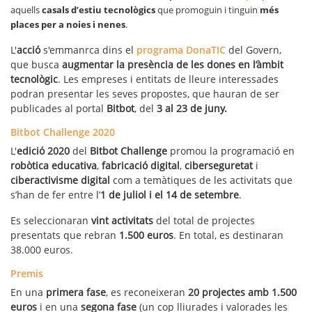
aquells
casals d’estiu tecnològics
que promoguin i tinguin
més
places per a noies i nenes
.
L'
acció
s'emmanrca dins el
programa DonaTIC
del Govern,
que busca
augmentar la presència de les dones en l’àmbit
tecnològic
. Les empreses i entitats de lleure interessades
podran presentar les seves propostes, que hauran de ser
publicades al portal
Bitbot
, del
3 al 23 de juny.
Bitbot Challenge 2020
L'
edició 2020
del
Bitbot Challenge
promou la programació en
robòtica educativa
,
fabricació digital
,
ciberseguretat
i
ciberactivisme digital
com a temàtiques de les activitats que
s’han de fer entre l’
1 de juliol i el 14 de setembre
.
Es seleccionaran
vint activitats
del total de projectes
presentats que rebran
1.500 euros
. En total, es destinaran
38.000 euros.
Premis
En una
primera fase
, es reconeixeran
20 projectes amb 1.500
euros
i en una
segona fase
(un cop lliurades i valorades les