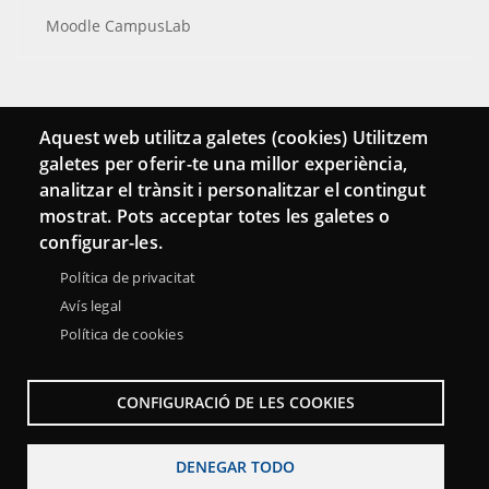
Moodle CampusLab
Conecta
Aquest web utilitza galetes (cookies) Utilitzem
galetes per oferir-te una millor experiència,
Contacto
analitzar el trànsit i personalitzar el contingut
Hemeroteca
mostrat. Pots acceptar totes les galetes o
configurar-les.
Política de privacitat
Avís legal
Política de cookies
CONFIGURACIÓ DE LES COOKIES
DENEGAR TODO