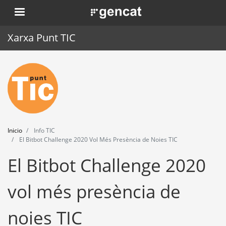
Pasar
. Obre en una nova finestra.
al
contenido
Xarxa Punt TIC
principal
Inicio
Punt TIC
Actualidad
Inicio
Info TIC
Agenda
El Bitbot Challenge 2020 Vol Més Presència de Noies TIC
El Bitbot Challenge 2020
Formación
Herramientas
vol més presència de
noies TIC