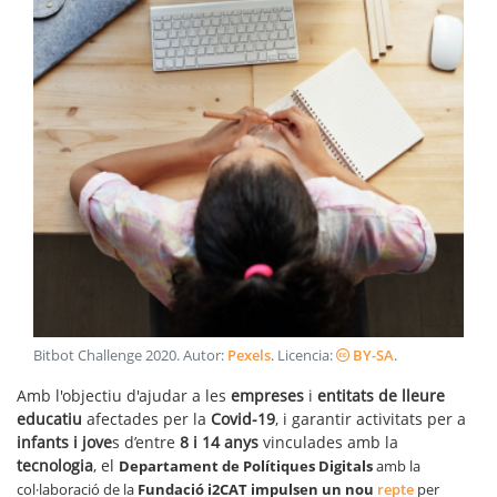
Bitbot Challenge 2020
. Autor:
Pexels
. Licencia:
BY-SA
.
Amb l'objectiu d'ajudar a les
empreses
i
entitats de lleure
educatiu
afectades per la
Covid-19
, i garantir activitats per a
infants i jove
s d’entre
8 i 14 anys
vinculades amb la
tecnologia
, el
Departament de Polítiques Digitals
amb la
col·laboració de la
Fundació i2CAT impulsen un nou
repte
per