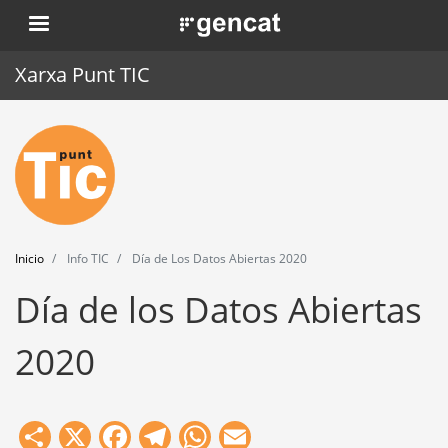
Pasar
. Obre en una nova finestra.
al
contenido
Xarxa Punt TIC
principal
Inicio
Punt TIC
Actualidad
Inicio
Info TIC
Día de Los Datos Abiertas 2020
Agenda
Día de los Datos Abiertas
Formación
2020
Herramientas
Share
X
Facebook
Telegram
WhatsApp
Email