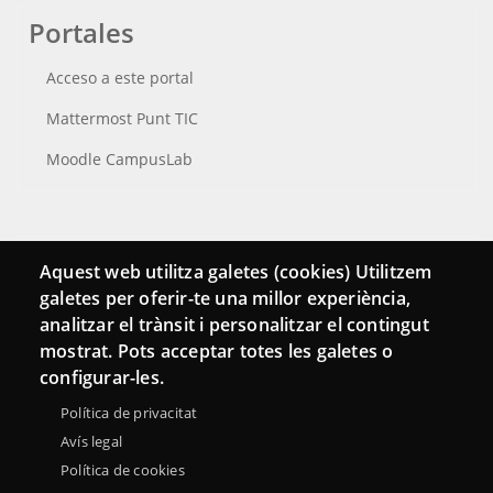
Portales
Acceso a este portal
Mattermost Punt TIC
Moodle CampusLab
Conecta
Aquest web utilitza galetes (cookies) Utilitzem
galetes per oferir-te una millor experiència,
Contacto
analitzar el trànsit i personalitzar el contingut
Hemeroteca
mostrat. Pots acceptar totes les galetes o
configurar-les.
Política de privacitat
Avís legal
Política de cookies