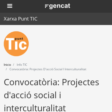
Pasar
. Obre en una nova finestra.
al
contenido
Xarxa Punt TIC
principal
Inicio
Punt TIC
Actualidad
Inicio
Info TIC
Agenda
Convocatòria: Projectes D'acció Social I Interculturalitat
Convocatòria: Projectes
Formación
Herramientas
d'acció social i
interculturalitat