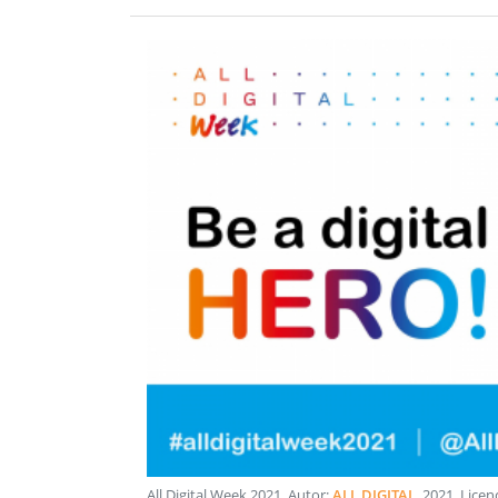
All Digital Week 2021
. Autor:
ALL DIGITAL
.
2021
. Licen