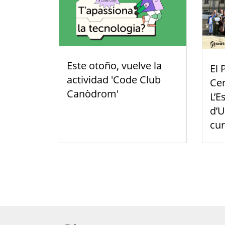
Este otoño, vuelve la
El 
actividad 'Code Club
Cen
Canòdrom'
L’E
d’U
cu