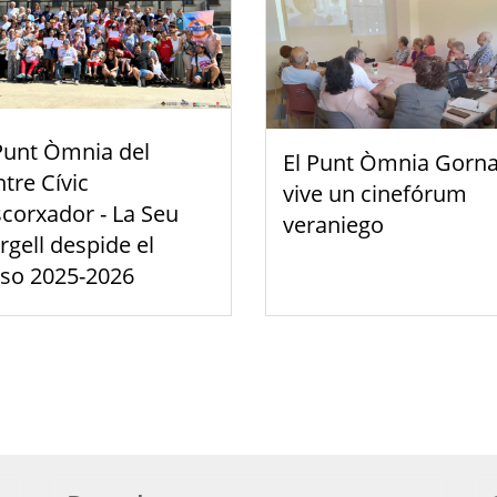
Punt Òmnia del
El Punt Òmnia Gorna
tre Cívic
vive un cinefórum
scorxador - La Seu
veraniego
rgell despide el
rso 2025-2026