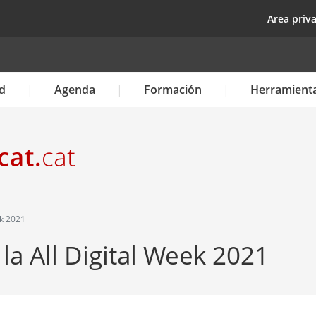
Pasar
top
Area priv
al
contenido
principal
d
Agenda
Formación
Herramient
ek 2021
 la All Digital Week 2021