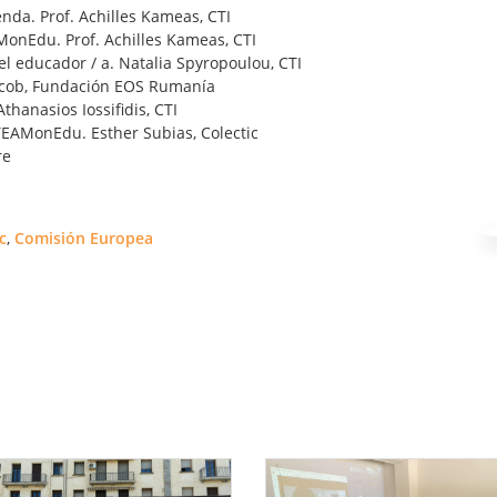
nda. Prof. Achilles Kameas, CTI
MonEdu. Prof. Achilles Kameas, CTI
l educador / a. Natalia Spyropoulou, CTI
Iacob, Fundación EOS Rumanía
hanasios Iossifidis, CTI
TEAMonEdu. Esther Subias, Colectic
re
c
,
Comisión Europea