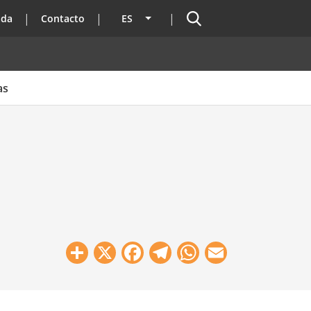
Buscador
ada
Contacto
ES
Lista adicional de acciones
as
Share
X
Facebook
Telegram
WhatsApp
Email