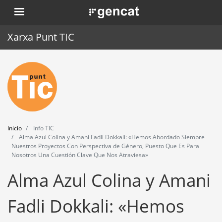
Pasar
. Obre en una nova finestra.
al
contenido
Xarxa Punt TIC
principal
Inicio
Punt TIC
Actualidad
Inicio
Info TIC
Agenda
Alma Azul Colina y Amani Fadli Dokkali: «Hemos Abordado Siempre
Nuestros Proyectos Con Perspectiva de Género, Puesto Que Es Para
Nosotros Una Cuestión Clave Que Nos Atraviesa»
Formación
Alma Azul Colina y Amani
Herramientas
Fadli Dokkali: «Hemos