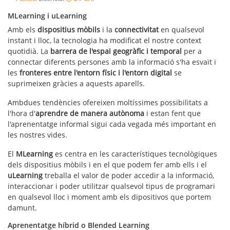
MLearning i uLearning
Amb els
dispositius mòbils
i la
connectivitat
en qualsevol
instant i lloc, la tecnologia ha modificat el nostre context
quotidià. La
barrera de l'espai geogràfic i temporal
per a
connectar diferents persones amb la informació s'ha esvaït i
les
fronteres entre l'entorn físic i l'entorn digital
se
suprimeixen gràcies a aquests aparells.
Ambdues tendències ofereixen moltíssimes possibilitats a
l'hora d'
aprendre de manera autònoma
i estan fent que
l'aprenentatge informal sigui cada vegada més important en
les nostres vides.
El
MLearning
es centra en les característiques tecnològiques
dels dispositius mòbils i en el que podem fer amb ells i el
uLearning
treballa el valor de poder accedir a la informació,
interaccionar i poder utilitzar qualsevol tipus de programari
en qualsevol lloc i moment amb els dipositivos que portem
damunt.
Aprenentatge híbrid o Blended Learning