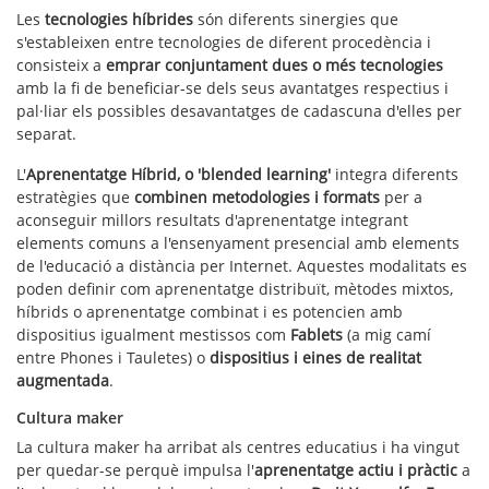
Les
tecnologies híbrides
són diferents sinergies que
s'estableixen entre tecnologies de diferent procedència i
consisteix a
emprar conjuntament dues o més tecnologies
amb la fi de beneficiar-se dels seus avantatges respectius i
pal·liar els possibles desavantatges de cadascuna d'elles per
separat.
L'
Aprenentatge Híbrid, o 'blended learning'
integra diferents
estratègies que
combinen metodologies i formats
per a
aconseguir millors resultats d'aprenentatge integrant
elements comuns a l'ensenyament presencial amb elements
de l'educació a distància per Internet. Aquestes modalitats es
poden definir com aprenentatge distribuït, mètodes mixtos,
híbrids o aprenentatge combinat i es potencien amb
dispositius igualment mestissos com
Fablets
(a mig camí
entre Phones i Tauletes) o
dispositius i eines de realitat
augmentada
.
Cultura maker
La cultura maker ha arribat als centres educatius i ha vingut
per quedar-se perquè impulsa l'
aprenentatge actiu i pràctic
a