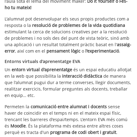
l'aula sota el lema del moviment maker:
Do it Yourself o Fes-
ho tu mateix!
L'alumnat pot desenvolupar els seus propis productes com a
resposta o la
resolució de problemes de la vida quotidiana
estimulant la cerca de solucions creatives per a la resolució
de problemes i no sols des del punt de vista teòric, sinó amb
una aplicació i un resultat totalment pràctic basat en l'
assaig-
error
, així com en el
pensament lògic
o
l'experimentació
.
Entorns virtuals d'aprenentatge EVA
Un
entorn virtual d'aprenentatge
és un espai educatiu allotjat
en la web que possibilita la
interacció didàctica
de manera
que l'alumnat pugui dur a terme converses, llegir documents,
realitzar exercicis, formular preguntes als docents, treballar
en equip… etc.
Permeten la
comunicació entre alumnat i docents
sense
haver de coincidir en el temps ni en el mateix espai físic,
trencant les barreres d'espai/temps. L'entorn EVA més comú
és
Moodle
. És la plataforma més extesa entre altres coses
perquè es tracta d'un
programa de codi obert i gratuït
.