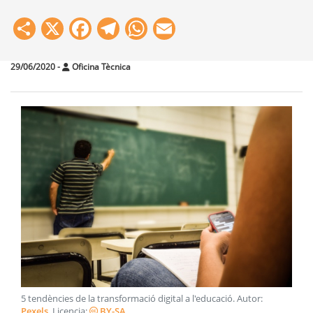
Share
X
Facebook
Telegram
WhatsApp
Email
29/06/2020
-
Oficina Tècnica
5 tendències de la transformació digital a l'educació
. Autor:
Pexels
. Licencia:
BY-SA
.