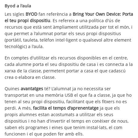
Byod a l'aula
Les sigles
BYOD
fan referència a
Bring Your Own Device: Porta
el teu propi dispositiu
. Es refereix a una política d'ús de
recursos que està sent àmpliament utilitzada per tot el món, i
que permet a l'alumnat portar els seus propi dispositius
(portàtil, tauleta, telèfon intel·ligent o qualsevol altre element
tecnològic) a l'aula.
En comptes d'utilitzar els recursos disponibles en el centre,
cada alumne porta el seu dispositiu de casa i es connecta a la
xarxa de la classe, permetent portar a casa el que cadascú
crea o elabora en classe.
Quines
avantatges
té? L'alumnat ja no necessita ser
transportat en una memòria USB el que fa a classe, ja que ho
tenen al seu propi dispositiu, facilitant que els fitxers no es
perdi. A més,
facilita el temps d'aprenentatge
ja que els
propis alumnes estan acostumats a utilitzar els seus
dispositius i no han d'invertir el temps en conèixer de nous,
saben els programes i eines que tenim instal·lats, el com
funcionen i el que poden fer amb ells.