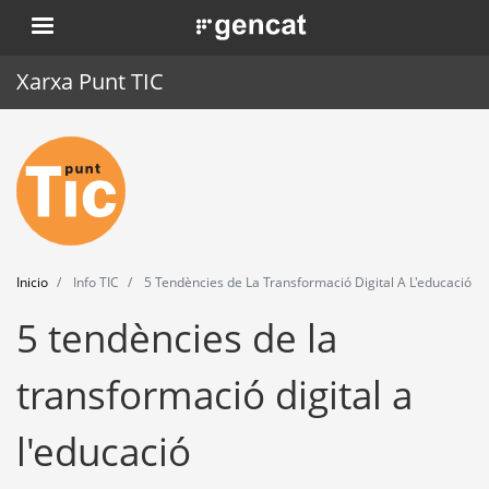
Pasar
. Obre en una nova finestra.
al
contenido
Xarxa Punt TIC
principal
Inicio
Punt TIC
Actualidad
Inicio
Info TIC
5 Tendències de La Transformació Digital A L'educació
Agenda
5 tendències de la
Formación
transformació digital a
Herramientas
l'educació