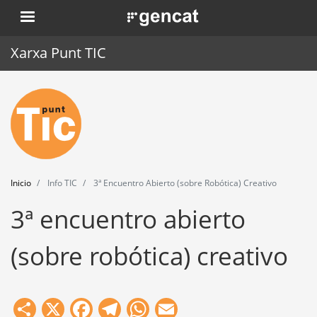
Pasar
. Obre en una nova finestra.
al
contenido
Xarxa Punt TIC
principal
Inicio
Punt TIC
Actualidad
Inicio
Info TIC
3ª Encuentro Abierto (sobre Robótica) Creativo
Agenda
3ª encuentro abierto
Formación
(sobre robótica) creativo
Herramientas
Share
X
Facebook
Telegram
WhatsApp
Email