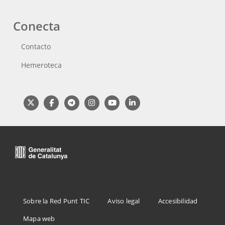
Conecta
Contacto
Hemeroteca
Menu
Sobre la Red Punt TIC
Aviso legal
Accesibilidad
Footer
Mapa web